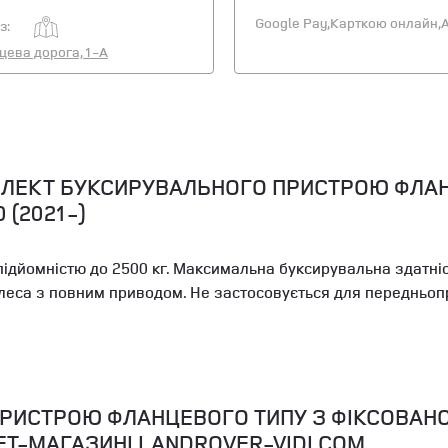
Google Pay,
Карткою онлайн,
A
з:
ьцева дорога, 1-А
ПЛЕКТ БУКСИРУВАЛЬНОГО ПРИСТРОЮ ФЛАН
 (2021-)
ідйомністю до 2500 кг. Максимальна буксирувальна здатніст
леса з повним приводом. Не застосовується для передньопр
РИСТРОЮ ФЛАНЦЕВОГО ТИПУ З ФІКСОВАН
РНЕТ-МАГАЗИНІ LANDROVER-VIDI.COM