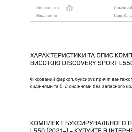
Нова пошта
Самовиві
Відділення
Київ, Кіл
ХАРАКТЕРИСТИКИ ТА ОПИС КОМ
ВИСОТОЮ DISCOVERY SPORT L550
Фіксований фаркоп, буксирує причіп вантажоп
сидіннями та 5+2 сидіннями без запасного ко
КОМПЛЕКТ БУКСИРУВАЛЬНОГО П
L550 (2021-) - КУПУЙТЕ В ІНТЕ