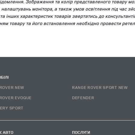
ідомлення. Зображення та колір представленого товару мож
та налаштувань монітора, а також умов освітлення під час 
у та інших характеристик товарів звертатись до консультант
ням товару та його встановлення необхідно провести ретел
БІЛІ
ROVER NEW
RANGE ROVER SPORT NEW
ROVER EVOQUE
DEFENDER
ERY SPORT
 АВТО
ПОСЛУГИ