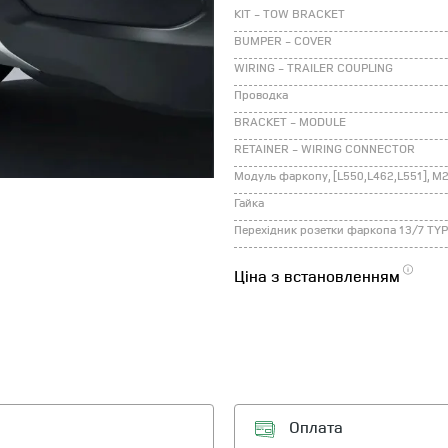
KIT - TOW BRACKET
BUMPER - COVER
WIRING - TRAILER COUPLING
Проводка
BRACKET - MODULE
RETAINER - WIRING CONNECTOR
Гайка
Ціна з встановленням
Оплата