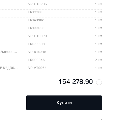
VPLCT0285
1 шт
LR133665
1 шт
LR143902
1 шт
LR133658
1 шт
VPLCT0320
1 шт
LR083603
1 шт
Модуль фаркопу, [L550,L462,L551], M2/MH000002
VPLKT0318
1 шт
LR000046
2 шт
Перехідник розетки фаркопа 13/7 TYPE N", [D6,E3,F1]"
VPLVT0064
1 шт
154 278.90
Купити