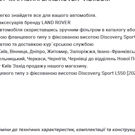
легко знайдете все для вашого автомобіля.
 аксесуарів бренду LAND ROVER
автомобіля скориставшись зручним фільтром в каталогу або
ою фланцевого типу з фіксованою висотою Discovery Sport 
латою та доставкою кур`єрською службою
иїв, Вінниця, Дніпро, Житомир, Запоріжжя, Івано-Франківськ
мельницький, Черкаси, Чернігів, Чернівці до відділень Ново
r Київ Захід продажу нашого магазину.
ого типу з фіксованою висотою Discovery Sport L550 (2021
ни до технічних характеристик, комплектації та конструкці