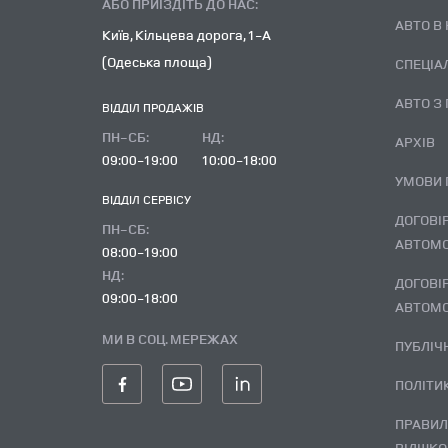
АБО ПРИЇЗДІТЬ ДО НАС:
АВТО В
Київ, Кільцева дорога, 1-А
(Одеська площа)
СПЕЦІА
АВТО З
ВІДДІЛ ПРОДАЖІВ
ПН-СБ:
НД:
АРХІВ
09:00-19:00
10:00-18:00
УМОВИ
ВІДДІЛ CЕРВІСУ
ДОГОВІР ВИКУПУ ВЖИВАНОГО
ПН-СБ:
АВТОМО
08:00-19:00
НД:
ДОГОВІР ВИКУПУ ВЖИВАНОГО
09:00-18:00
АВТОМО
МИ В СОЦ. МЕРЕЖАХ
ПУБЛІ
ПОЛІТ
ПРАВИЛА ПОВЕРНЕННЯ І
ВІДШКО