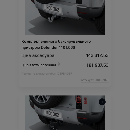
Комплект знімного буксирувального
пристрою Defender 110 L663
Ціна аксесуара
143 312.53
181 937.53
Ціна з встановленням
Підходить для автомобіля :
DEFENDER;
Артикул:N00000968