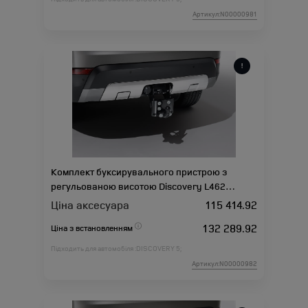
Артикул:N00000981
Комплект буксирувального пристрою з
регульованою висотою Discovery L462
(-2021)
Ціна аксесуара
115 414.92
132 289.92
Ціна з встановленням
Підходить для автомобіля :
DISCOVERY 5;
Артикул:N00000982