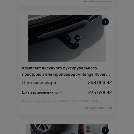
Комплект висувного буксирувального
пристрою з електроприводом Range Rover
Sport L461
Ціна аксесуара
258 663.32
275 538.32
Ціна з встановленням
Підходить для автомобіля :
RANGE ROVER SPORT L461;
Артикул:N00000948