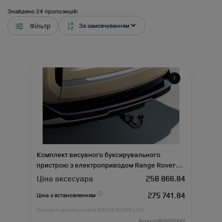
Знайдено
24
пропозицій:
Фільтр
Комплект висувного буксирувального
пристрою з електроприводом Range Rover
L460
Ціна аксесуара
258 866.84
275 741.84
Ціна з встановленням
Підходить для автомобіля :
RANGE ROVER L460;
Артикул:N00000942