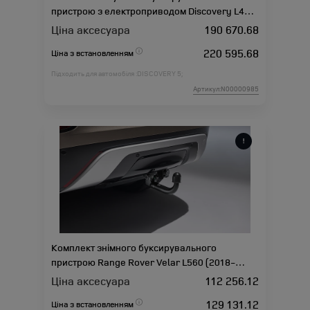
пристрою з електроприводом Discovery L462
(2021-)
Ціна аксесуара
190 670.68
220 595.68
Ціна з встановленням
Підходить для автомобіля :
DISCOVERY 5;
Артикул:N00000985
Комплект знімного буксирувального
пристрою Range Rover Velar L560 (2018-
2020)
Ціна аксесуара
112 256.12
129 131.12
Ціна з встановленням