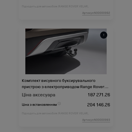
Підходить для автомобіля :
RANGE ROVER VELAR;
Артикул:N00000992
Комплект висувного буксирувального
пристрою з електроприводом Range Rover
Velar L560 (2018-2020)
Ціна аксесуара
187 271.26
204 146.26
Ціна з встановленням
Підходить для автомобіля :
RANGE ROVER VELAR;
Артикул:N00000993