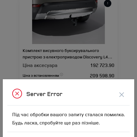
Комплект висувного буксирувального
пристрою з електроприводом Discovery L462
(-2021)
Ціна аксесуара
192 723.90
209 598.90
Ціна з встановленням
Підходить для автомобіля :
DISCOVERY 5;
×
Артикул:N00000983
Server Error
Під час обробки вашого запиту сталася помилка.
Будь ласка, спробуйте ще раз пізніше.