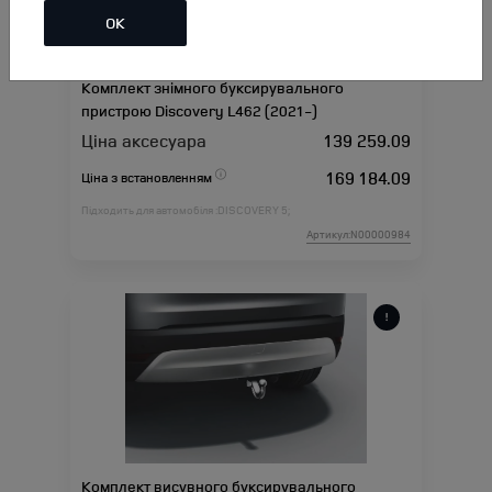
ОК
Комплект знімного буксирувального
пристрою Discovery L462 (2021-)
Ціна аксесуара
139 259.09
169 184.09
Ціна з встановленням
Підходить для автомобіля :
DISCOVERY 5;
Артикул:N00000984
Комплект висувного буксирувального