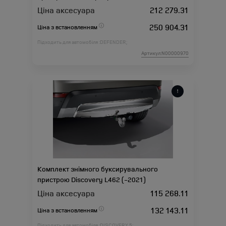
L663
Ціна аксесуара
212 279.31
250 904.31
Ціна з встановленням
Підходить для автомобіля :
DEFENDER;
Артикул:N00000970
Комплект знімного буксирувального
пристрою Discovery L462 (-2021)
Ціна аксесуара
115 268.11
132 143.11
Ціна з встановленням
Підходить для автомобіля :
DISCOVERY 5;