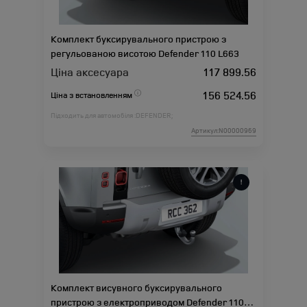
Комплект буксирувального пристрою з
регульованою висотою Defender 110 L663
Ціна аксесуара
117 899.56
156 524.56
Ціна з встановленням
Підходить для автомобіля :
DEFENDER;
Артикул:N00000969
Комплект висувного буксирувального
пристрою з електроприводом Defender 110