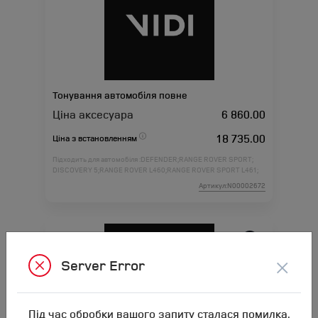
Тонування автомобіля повне
Ціна аксесуара
6 860.00
18 735.00
Ціна з встановленням
Підходить для автомобіля :
DEFENDER;
RANGE ROVER SPORT;
DISCOVERY 5;
RANGE ROVER L460;
RANGE ROVER SPORT L461;
Артикул:N00002672
×
Server Error
Під час обробки вашого запиту сталася помилка.