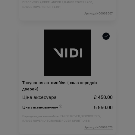
DISCOVERY 4;
FREELANDER 2;
RANGE ROVER L460;
RANGE ROVER SPORT L461;
Артикул:N00002667
Тонування автомобіля ( скла передніх
дверей)
Ціна аксесуара
2 450.00
5 950.00
Ціна з встановленням
Підходить для автомобіля :
RANGE ROVER;
DISCOVERY 5;
RANGE ROVER L460;
RANGE ROVER SPORT L461;
Артикул:N00002670