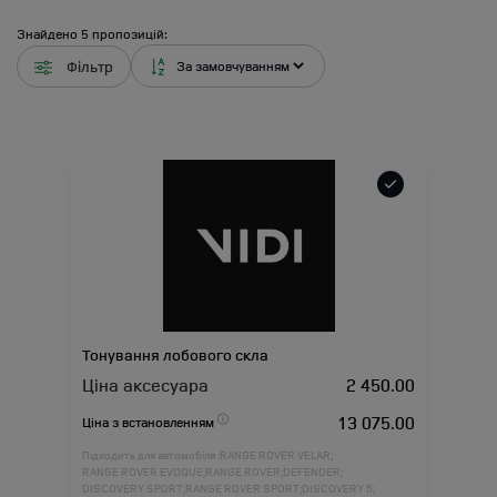
Знайдено
5
пропозицій:
Фільтр
Тонування лобового скла
Ціна аксесуара
2 450.00
13 075.00
Ціна з встановленням
Підходить для автомобіля :
RANGE ROVER VELAR;
RANGE ROVER EVOQUE;
RANGE ROVER;
DEFENDER;
DISCOVERY SPORT;
RANGE ROVER SPORT;
DISCOVERY 5;