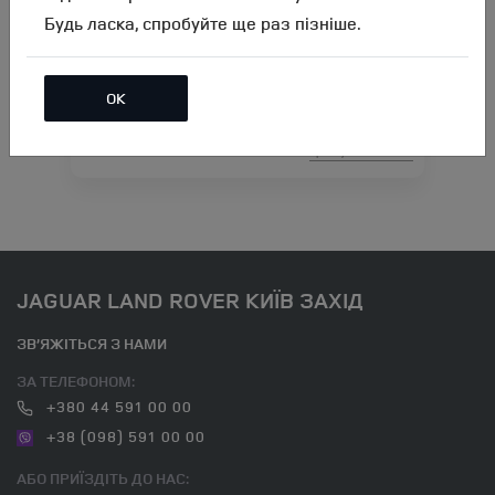
Будь ласка, спробуйте ще раз пізніше.
Тонування лобового скла атермальною
плівкою XPEL, 3M
ОК
Ціна аксесуара
16 250.00
Артикул:N00002675
JAGUAR LAND ROVER КИЇВ ЗАХІД
ЗВ’ЯЖІТЬСЯ З НАМИ
ЗА ТЕЛЕФОНОМ:
+380 44 591 00 00
+38 (098) 591 00 00
АБО ПРИЇЗДІТЬ ДО НАС: