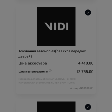
Тонування автомобіля(без скла передніх
дверей)
Ціна аксесуара
4 410.00
13 785.00
Ціна з встановленням
Підходить для автомобіля :
RANGE ROVER SPORT;
RANGE ROVER L460;
RANGE ROVER SPORT L461;
Артикул:N00002671