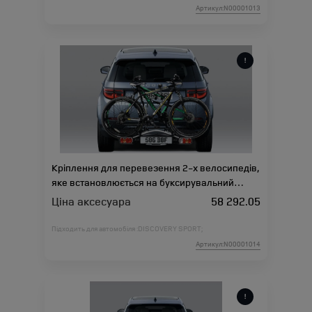
Артикул:N00001013
Кріплення для перевезення 2-х велосипедів,
яке встановлюється на буксирувальний
пристрій
Ціна аксесуара
58 292.05
Підходить для автомобіля :
DISCOVERY SPORT;
Артикул:N00001014