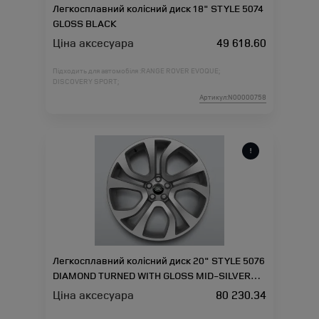
Легкосплавний колісний диск 18" STYLE 5074
GLOSS BLACK
Ціна аксесуара
49 618.60
Підходить для автомобіля :
RANGE ROVER EVOQUE;
DISCOVERY SPORT;
Артикул:N00000758
Легкосплавний колісний диск 20" STYLE 5076
DIAMOND TURNED WITH GLOSS MID-SILVER
CONTRAST
Ціна аксесуара
80 230.34