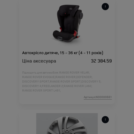
Автокрісло дитяче, 15 - 36 кг (4 - 11 років)
Ціна аксесуара
32 384.59
Підходить для автомобіля :
RANGE ROVER VELAR;
RANGE ROVER EVOQUE;
RANGE ROVER;
DEFENDER;
DISCOVERY SPORT;
RANGE ROVER SPORT;
DISCOVERY 5;
DISCOVERY 4;
FREELANDER 2;
RANGE ROVER L460;
RANGE ROVER SPORT L461;
Артикул:N00000661