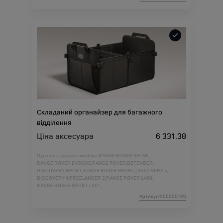
Складаний органайзер для багажного
відділення
Ціна аксесуара
6 331.38
Підходить для автомобіля :
RANGE ROVER VELAR;
RANGE ROVER EVOQUE;
RANGE ROVER;
DEFENDER;
DISCOVERY SPORT;
RANGE ROVER SPORT;
DISCOVERY 5;
DISCOVERY 4;
FREELANDER 2;
RANGE ROVER L460;
RANGE ROVER SPORT L461;
Артикул:N00000125