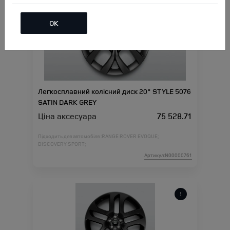
ОК
Легкосплавний колісний диск 20" STYLE 5076
SATIN DARK GREY
Ціна аксесуара
75 528.71
Підходить для автомобіля :
RANGE ROVER EVOQUE;
DISCOVERY SPORT;
Артикул:N00000761