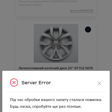
Підходить для автомобіля :
RANGE ROVER EVOQUE;
DISCOVERY SPORT;
Артикул:N00000759
Легкосплавний колісний диск 20" STYLE 5076
SPARKLE SILVER
Ціна аксесуара
73 470.72
×
Server Error
Підходить для автомобіля :
RANGE ROVER EVOQUE;
DISCOVERY SPORT;
Під час обробки вашого запиту сталася помилка.
Артикул:N00000760
Будь ласка, спробуйте ще раз пізніше.