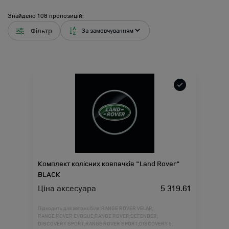
Знайдено
108
пропозицій:
Фільтр
Комплект колісних ковпачків "Land Rover"
BLACK
Ціна аксесуара
5 319.61
Підходить для автомобіля :
RANGE ROVER VELAR;
RANGE ROVER EVOQUE;
RANGE ROVER;
DEFENDER;
DISCOVERY SPORT;
RANGE ROVER SPORT;
DISCOVERY 5;