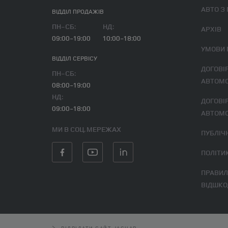
АВТО З
ВІДДІЛ ПРОДАЖІВ
ПН-СБ:
НД:
АРХІВ
09:00-19:00
10:00-18:00
УМОВИ
ВІДДІЛ CЕРВІСУ
ДОГОВІР ВИКУПУ ВЖИВАНОГО
ПН-СБ:
АВТОМО
08:00-19:00
НД:
ДОГОВІР ВИКУПУ ВЖИВАНОГО
09:00-18:00
АВТОМО
МИ В СОЦ. МЕРЕЖАХ
ПУБЛІ
ПОЛІТ
ПРАВИЛА ПОВЕРНЕННЯ І
ВІДШКО