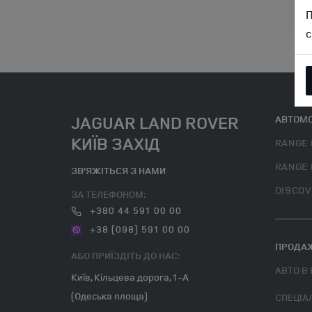
DI
RA
П
с
JAGUAR LAND ROVER
АВТОМО
КИЇВ ЗАХІД
RANGE 
RANGE 
ЗВ’ЯЖІТЬСЯ З НАМИ
DISCOV
ЗА ТЕЛЕФОНОМ:
+380 44 591 00 00
+38 (098) 591 00 00
ПРОДАЖ
АБО ПРИЇЗДІТЬ ДО НАС:
АВТО В
Київ, Кільцева дорога, 1-А
(Одеська площа)
СПЕЦІА