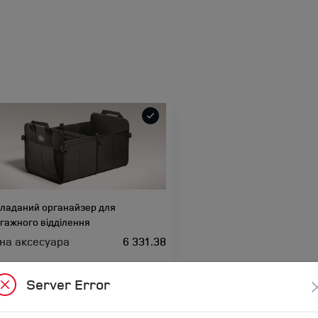
ладаний органайзер для
гажного відділення
іна аксесуара
6 331.38
Server Error
ходить для автомобіля :
RANGE ROVER VELAR;
NGE ROVER EVOQUE;
RANGE ROVER;
DEFENDER;
SCOVERY SPORT;
RANGE ROVER SPORT;