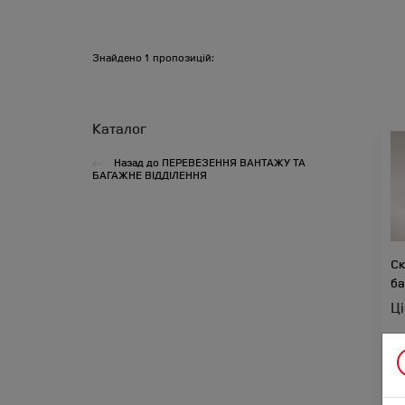
Знайдено
1
пропозицій:
Каталог
Назад до
ПЕРЕВЕЗЕННЯ ВАНТАЖУ ТА
БАГАЖНЕ ВІДДІЛЕННЯ
Ск
ба
Ц
Під
RA
DI