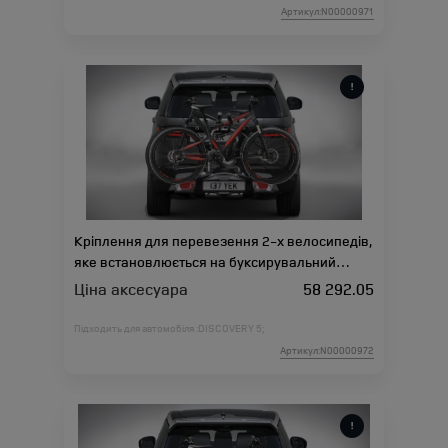
Артикул:N00000971
Кріплення для перевезення 2-х велосипедів,
яке встановлюється на буксирувальний
пристрій
Ціна аксесуара
58 292.05
Підходить для автомобіля :
DISCOVERY 5;
Артикул:N00000972