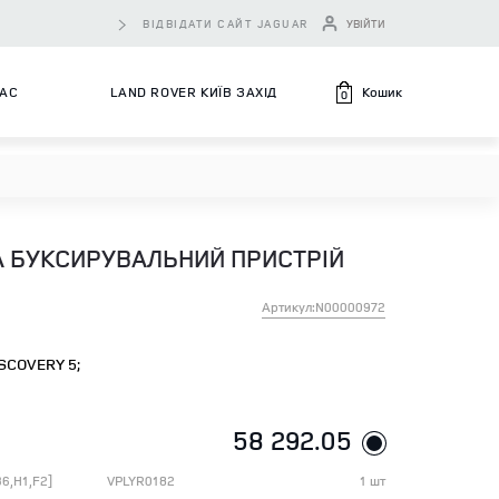
ВІДВІДАТИ САЙТ JAGUAR
УВІЙТИ
Кошик
НАС
LAND ROVER КИЇВ ЗАХІД
0
А БУКСИРУВАЛЬНИЙ ПРИСТРІЙ
Артикул:N00000972
SCOVERY 5;
58 292.05
B6,H1,F2]
VPLYR0182
1 шт