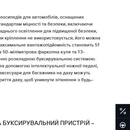
елосипедів для автомобілів, оснащених
тандартам міцності та безпеки, включаючи
заднього освітлення для підвищеної безпеки,
ли кріплення не використовується, його можна
. Максимальне вантажопідйомність становить 51
а 50-міліметрова фаркопна куля та 13-
рично розкладною буксирувальною системою.
за допомогою інтелектуальної ножної педалі,
 аксесуари для багажника на даху можуть
иття даху, щоб уникнути зіткнення з будь-
А БУКСИРУВАЛЬНИЙ ПРИСТРІЙ -