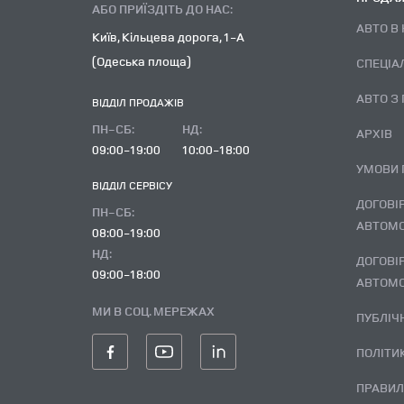
АБО ПРИЇЗДІТЬ ДО НАС:
АВТО В
Київ, Кільцева дорога, 1-А
(Одеська площа)
СПЕЦІА
АВТО З
ВІДДІЛ ПРОДАЖІВ
ПН-СБ:
НД:
АРХІВ
09:00-19:00
10:00-18:00
УМОВИ
ВІДДІЛ CЕРВІСУ
ДОГОВІР ВИКУПУ ВЖИВАНОГО
ПН-СБ:
АВТОМО
08:00-19:00
НД:
ДОГОВІР ВИКУПУ ВЖИВАНОГО
09:00-18:00
АВТОМО
МИ В СОЦ. МЕРЕЖАХ
ПУБЛІ
ПОЛІТ
ПРАВИЛА ПОВЕРНЕННЯ І