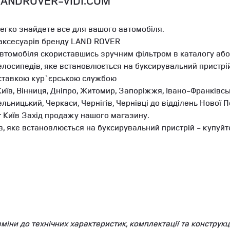
LANDROVER-VIDI.COM
легко знайдете все для вашого автомобіля.
 аксесуарів бренду LAND ROVER
автомобіля скориставшись зручним фільтром в каталогу або
лосипедів, яке встановлюється на буксирувальний пристрій
оставкою кур`єрською службою
иїв, Вінниця, Дніпро, Житомир, Запоріжжя, Івано-Франківськ
мельницький, Черкаси, Чернігів, Чернівці до відділень Ново
r Київ Захід продажу нашого магазину.
, яке встановлюється на буксирувальний пристрій - купуйте
ни до технічних характеристик, комплектації та конструкці