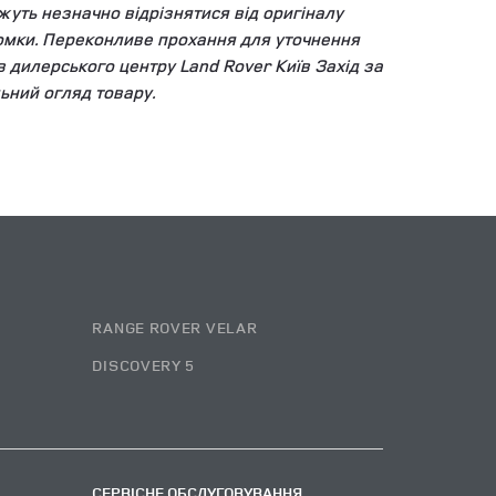
уть незначно відрізнятися від оригіналу
зйомки. Переконливе прохання для уточнення
ів дилерського центру Land Rover Київ Захід за
ьний огляд товару.
RANGE ROVER VELAR
DISCOVERY 5
СЕРВІСНЕ ОБСЛУГОВУВАННЯ