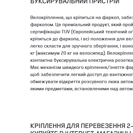
БУКСИРУВАЛЬНИЙ ПРИСТРІЙ
Велокріплення, що кріпиться на фаркоп, забе
фаркопом. Це преміальний продукт, який про
сертифікацію TUV (Європейський технічний ог
кріпиться до фаркопа, і всі положення для в
легко скласти для зручного зберігання, і вон
кг (максимум 20 кг на велосипед). Велокріпл
контактна буксирувальна електрична розетка
Має механізм швидкого кріплення/зняття фарк
щоб забезпечити легкий доступ до вантажног
обмежувати відкриття розсувного люка автомоб
якими предметами, встановленими над автом
КРІПЛЕННЯ ДЛЯ ПЕРЕВЕЗЕННЯ 2