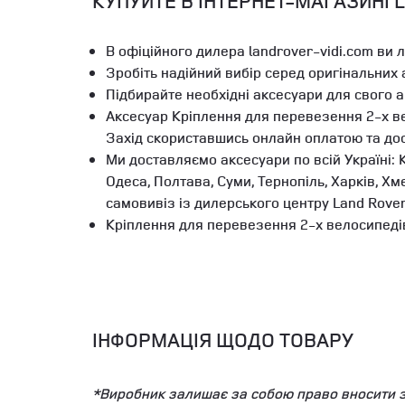
КУПУЙТЕ В ІНТЕРНЕТ-МАГАЗИНІ 
В офіційного дилера landrover-vidi.com ви 
Зробіть надійний вибір серед оригінальних
Підбирайте необхідні аксесуари для свого 
Аксесуар Кріплення для перевезення 2-х ве
Захід скориставшись онлайн оплатою та д
Ми доставляємо аксесуари по всій Україні: К
Одеса, Полтава, Суми, Тернопіль, Харків, Х
самовивіз із дилерського центру Land Rove
Кріплення для перевезення 2-х велосипедів
ІНФОРМАЦІЯ ЩОДО ТОВАРУ
*Виробник залишає за собою право вносити змі