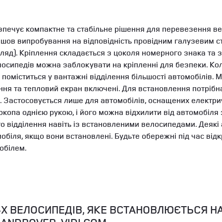
зпечує компактне та стабільне рішення для перевезення в
йшов випробування на відповідність провідним галузевим с
ляд). Кріплення складається з цоколя номерного знака та 
елосипедів можна заблокувати на кріпленні для безпеки. Ко
о поміститься у вантажні відділення більшості автомобілів
ення та тепловий екран включені. Для встановлення потрібн
. Застосовується лише для автомобілів, оснащених елект
опа однією рукою, і його можна відхилити від автомобіля 
о відділення навіть із встановленими велосипедами. Деякі
іля, якщо вони встановлені. Будьте обережні під час відкр
обілем.
-Х ВЕЛОСИПЕДІВ, ЯКЕ ВСТАНОВЛЮЄТЬСЯ Н