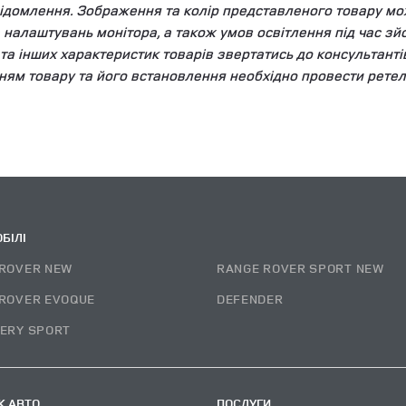
ідомлення. Зображення та колір представленого товару мож
та налаштувань монітора, а також умов освітлення під час 
у та інших характеристик товарів звертатись до консультант
ням товару та його встановлення необхідно провести ретел
БІЛІ
ROVER NEW
RANGE ROVER SPORT NEW
ROVER EVOQUE
DEFENDER
ERY SPORT
 АВТО
ПОСЛУГИ