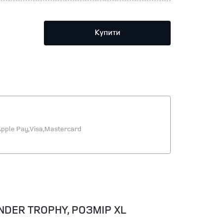
Купити
pple Pay,
Visa,
Mastercard
DER TROPHY, РОЗМІР XL