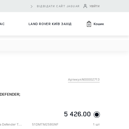
ВІДВІДАТИ САЙТ JAGUAR
УВІЙТИ
Кошик
НАС
LAND ROVER КИЇВ ЗАХІД
0
Артикул:N00002713
DEFENDER;
5 426.00
Футболка з довгим рукавом чоловіча Defender Trophy, розмір XL
51DMTM258GNF
1 шт