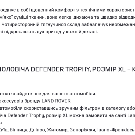
поєднує в собі щоденний комфорт з технічними характерист
’якої суміші тканин, вона легка, дихаюча та швидко відводи
сті. Чотиристоронній тягнучийся склад забезпечує необмежен
ві підкреслюють дух пригод у кожній деталі.
ЛОВІЧА DEFENDER TROPHY, РОЗМІР XL - 
легко знайдете все для вашого автомобіля.
 аксесуарів бренду LAND ROVER
автомобіля скориставшись зручним фільтром в каталогу або
ча Defender Trophy, розмір XL можна замовити на сайті La
ю
иїв, Вінниця, Дніпро, Житомир, Запоріжжя, Івано-Франківськ