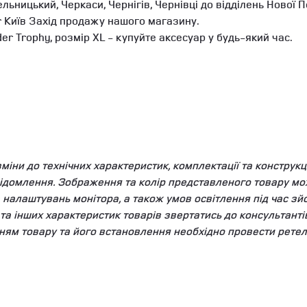
мельницький, Черкаси, Чернігів, Чернівці до відділень Ново
r Київ Захід продажу нашого магазину.
r Trophy, розмір XL - купуйте аксесуар у будь-який час.
ни до технічних характеристик, комплектації та конструкці
ідомлення. Зображення та колір представленого товару мож
та налаштувань монітора, а також умов освітлення під час 
у та інших характеристик товарів звертатись до консультант
ням товару та його встановлення необхідно провести ретел