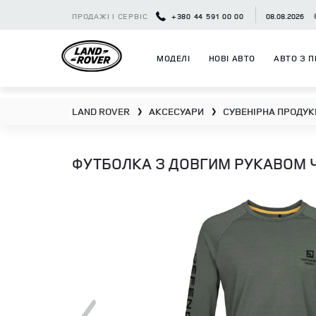
ПРОДАЖІ І СЕРВІС
+380 44 591 00 00
08.08.2026
МОДЕЛІ
НОВІ АВТО
АВТО З П
LAND ROVER
АКСЕСУАРИ
СУВЕНІРНА ПРОДУК
❯
❯
ФУТБОЛКА З ДОВГИМ РУКАВОМ Ч