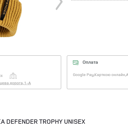
Оплата
Google Pay,
Карткою онлайн,
A
з:
ьцева дорога, 1-А
А DEFENDER TROPHY UNISEX