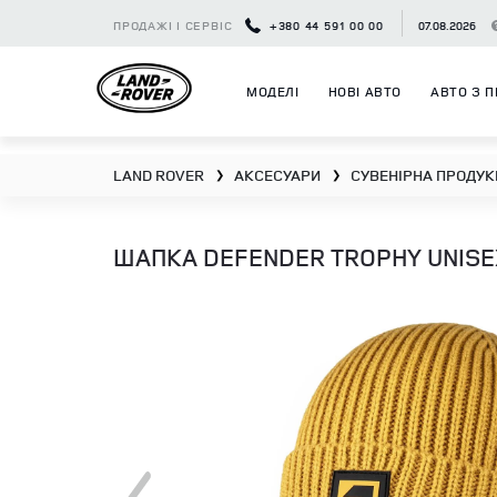
ПРОДАЖІ І СЕРВІС
+380 44 591 00 00
07.08.2026
МОДЕЛІ
НОВІ АВТО
АВТО З П
LAND ROVER
АКСЕСУАРИ
СУВЕНІРНА ПРОДУК
❯
❯
ШАПКА DEFENDER TROPHY UNISE