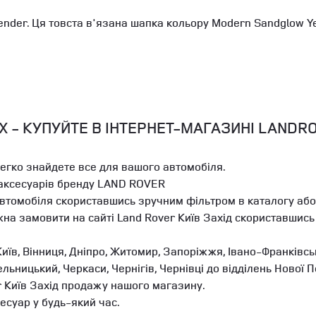
ender. Ця товста в'язана шапка кольору Modern Sandglow Y
 - КУПУЙТЕ В ІНТЕРНЕТ-МАГАЗИНІ LANDRO
легко знайдете все для вашого автомобіля.
 аксесуарів бренду LAND ROVER
автомобіля скориставшись зручним фільтром в каталогу або
на замовити на сайті Land Rover Київ Захід скориставшис
иїв, Вінниця, Дніпро, Житомир, Запоріжжя, Івано-Франківськ
мельницький, Черкаси, Чернігів, Чернівці до відділень Ново
r Київ Захід продажу нашого магазину.
есуар у будь-який час.