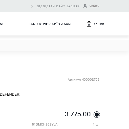
ВІДВІДАТИ САЙТ JAGUAR
УВІЙТИ
Кошик
НАС
LAND ROVER КИЇВ ЗАХІД
0
Артикул:N00002705
DEFENDER;
3 775.00
51DMCH262YLA
1 шт