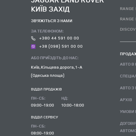
КИЇВ ЗАХІД
RANGE 
RANGE 
ЗВ’ЯЖІТЬСЯ З НАМИ
DISCOV
ЗА ТЕЛЕФОНОМ:
+380 44 591 00 00
+38 (098) 591 00 00
ПРОДАЖ
АБО ПРИЇЗДІТЬ ДО НАС:
АВТО В
Київ, Кільцева дорога, 1-А
(Одеська площа)
СПЕЦІА
АВТО З
ВІДДІЛ ПРОДАЖІВ
ПН-СБ:
НД:
АРХІВ
09:00-19:00
10:00-18:00
УМОВИ
ВІДДІЛ CЕРВІСУ
ДОГОВІР ВИКУПУ ВЖИВАНОГО
ПН-СБ:
АВТОМО
08:00-19:00