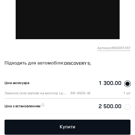
Артикул:N00001297
Підходить для автомобіля:
DISCOVERY 5;
1 300.00
Ціна аксесуара
Захисне скло матове на монітор Land Rover Discovery 12“ 2020 -
RR-9505-M
1 шт
2 500.00
Ціна з встановленням
Купити