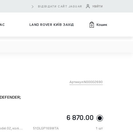
ВІДВІДАТИ САЙТ JAGUAR
УВІЙТИ
Кошик
НАС
LAND ROVER КИЇВ ЗАХІД
0
Артикул:N00002690
DEFENDER;
6 870.00
Модель автомобіля Defender Icon model 02, колір White/Black
51DLGF169WTA
1 шт