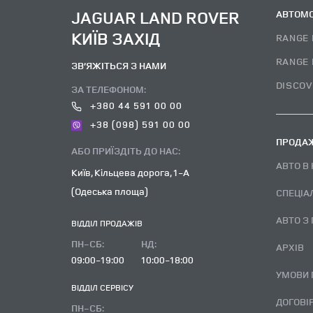
JAGUAR LAND ROVER
АВТОМО
КИЇВ ЗАХІД
RANGE 
RANGE 
ЗВ’ЯЖІТЬСЯ З НАМИ
DISCOV
ЗА ТЕЛЕФОНОМ:
+380 44 591 00 00
+38 (098) 591 00 00
ПРОДАЖ
АБО ПРИЇЗДІТЬ ДО НАС:
АВТО В
Київ, Кільцева дорога, 1-А
(Одеська площа)
СПЕЦІА
АВТО З
ВІДДІЛ ПРОДАЖІВ
ПН-СБ:
НД:
АРХІВ
09:00-19:00
10:00-18:00
УМОВИ
ВІДДІЛ CЕРВІСУ
ДОГОВІР ВИКУПУ ВЖИВАНОГО
ПН-СБ: