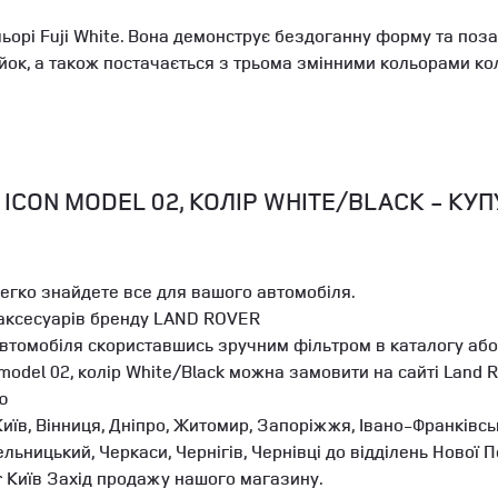
льорі Fuji White. Вона демонструє бездоганну форму та поз
йок, а також постачається з трьома змінними кольорами кол
CON MODEL 02, КОЛІР WHITE/BLACK - КУП
легко знайдете все для вашого автомобіля.
 аксесуарів бренду LAND ROVER
автомобіля скориставшись зручним фільтром в каталогу або
model 02, колір White/Black можна замовити на сайті Land 
ю
иїв, Вінниця, Дніпро, Житомир, Запоріжжя, Івано-Франківськ
мельницький, Черкаси, Чернігів, Чернівці до відділень Ново
r Київ Захід продажу нашого магазину.