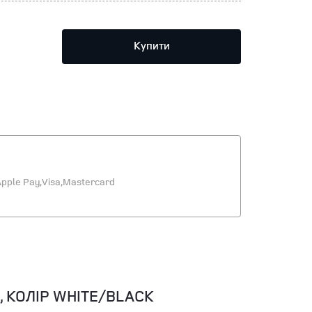
Купити
pple Pay,
Visa,
Mastercard
 КОЛІР WHITE/BLACK