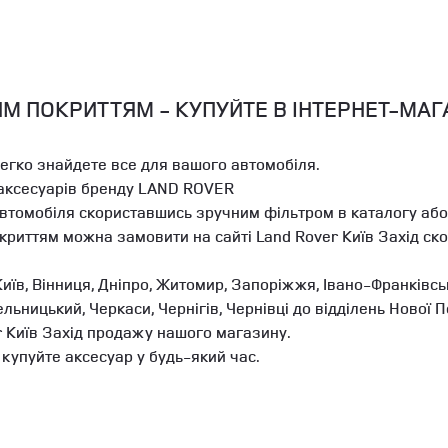
М ПОКРИТТЯМ - КУПУЙТЕ В ІНТЕРНЕТ-МАГ
легко знайдете все для вашого автомобіля.
 аксесуарів бренду LAND ROVER
автомобіля скориставшись зручним фільтром в каталогу або
криттям можна замовити на сайті Land Rover Київ Захід с
иїв, Вінниця, Дніпро, Житомир, Запоріжжя, Івано-Франківськ
мельницький, Черкаси, Чернігів, Чернівці до відділень Ново
r Київ Захід продажу нашого магазину.
купуйте аксесуар у будь-який час.