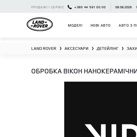
ПРОДАЖІ І СЕРВІС
+380 44 591 00 00
08.08.2026
МОДЕЛІ
НОВІ АВТО
АВТО З П
LAND ROVER
АКСЕСУАРИ
ДЕТЕЙЛІНГ
ЗАХИ
❯
❯
❯
ОБРОБКА ВІКОН НАНОКЕРАМІЧН