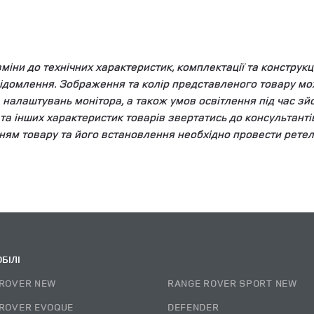
ни до технічних характеристик, комплектації та конструкці
ідомлення. Зображення та колір представленого товару мож
та налаштувань монітора, а також умов освітлення під час 
у та інших характеристик товарів звертатись до консультант
ням товару та його встановлення необхідно провести ретел
БІЛІ
ROVER NEW
RANGE ROVER SPORT NEW
ROVER EVOQUE
DEFENDER