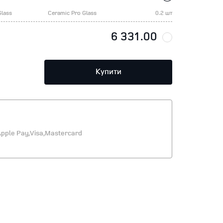
Glass
Ceramic Pro Glass
0.2 шт
6 331.00
Купити
pple Pay,
Visa,
Mastercard