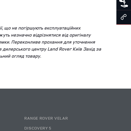
ї, що не погіршують експлуатаційних
уть незначно відрізнятися від оригіналу
зйомки. Переконливе прохання для уточнення
ів дилерського центру Land Rover Київ Захід за
ьний огляд товару.
RANGE ROVER VELAR
DISCOVERY 5