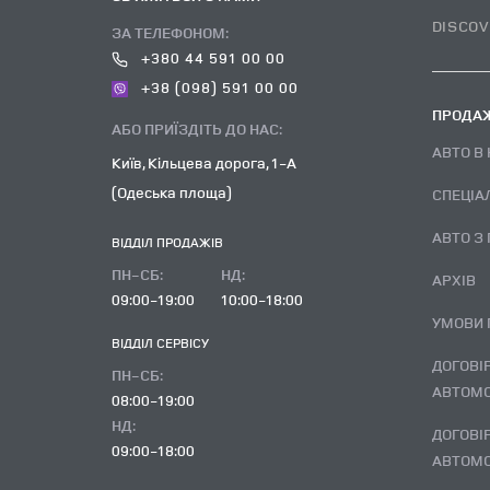
DISCOV
ЗА ТЕЛЕФОНОМ:
+380 44 591 00 00
+38 (098) 591 00 00
ПРОДАЖ
АБО ПРИЇЗДІТЬ ДО НАС:
АВТО В
Київ, Кільцева дорога, 1-А
(Одеська площа)
СПЕЦІА
АВТО З
ВІДДІЛ ПРОДАЖІВ
ПН-СБ:
НД:
АРХІВ
09:00-19:00
10:00-18:00
УМОВИ
ВІДДІЛ CЕРВІСУ
ДОГОВІР ВИКУПУ ВЖИВАНОГО
ПН-СБ:
АВТОМО
08:00-19:00
НД:
ДОГОВІР ВИКУПУ ВЖИВАНОГО
09:00-18:00
АВТОМО