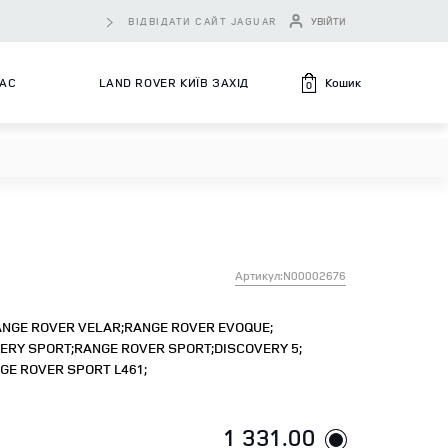
ВІДВІДАТИ САЙТ JAGUAR
УВІЙТИ
Кошик
НАС
LAND ROVER КИЇВ ЗАХІД
0
Артикул:N00002676
NGE ROVER VELAR;
RANGE ROVER EVOQUE;
ERY SPORT;
RANGE ROVER SPORT;
DISCOVERY 5;
GE ROVER SPORT L461;
1 331.00