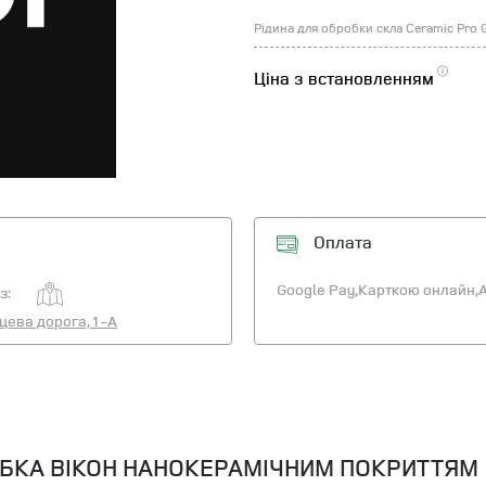
Рідина для обробки скла Ceramic Pro 
Ціна з встановленням
Оплата
Google Pay,
Карткою онлайн,
A
з:
ьцева дорога, 1-А
ОБКА ВІКОН НАНОКЕРАМІЧНИМ ПОКРИТТЯМ