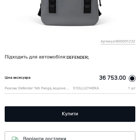
Артикул:N00001232
Підходить для автомобіля:
DEFENDER;
36 753.00
Ціна аксесуара
Рюкзак Defender Yeti Panga, водонепроникний, 28 л., сірий
51DLLU214BKA
1 шт
Купити
Варіанти доставки