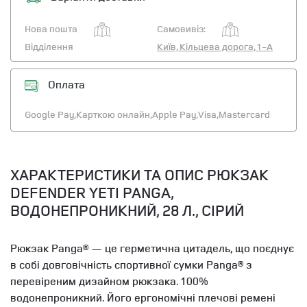
Нова пошта
Самовивіз:
Відділення
Київ, Кільцева дорога, 1-А
Оплата
Google Pay,
Карткою онлайн,
Apple Pay,
Visa,
Mastercard
ХАРАКТЕРИСТИКИ ТА ОПИС РЮКЗАК
DEFENDER YETI PANGA,
ВОДОНЕПРОНИКНИЙ, 28 Л., СІРИЙ
Рюкзак Panga® — це герметична цитадель, що поєднує
в собі довговічність спортивної сумки Panga® з
перевіреним дизайном рюкзака. 100%
водонепроникний. Його ергономічні плечові ремені