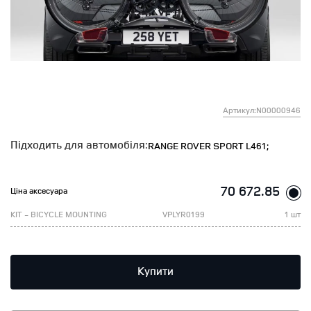
Артикул:N00000946
Підходить для автомобіля:
RANGE ROVER SPORT L461;
70 672.85
Ціна аксесуара
KIT - BICYCLE MOUNTING
VPLYR0199
1 шт
Купити