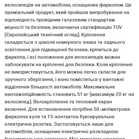
велосипедів на автомобілях, оснащених фаркопом. Це
преміальний продукт, який пройшов випробування на
відповідність провідним галузевим стандартам
міцності та безпеки, включаючи сертифікацію TUV
(Європейський технічний огляд). Кріплення
складається з цоколя номерного знака та заднього
освітлення для підвищеної безпеки, кріпиться до
фаркопа, і всі положення для велосипедів можна
заблокувати на кріпленні для безпеки. Коли кріплення
не використовується, його можна легко скласти для
зручного зберігання, і воно поміститься у вантажні
відділення більшості автомобілів. Максимальне
вантажопідйомність становить 51 кг (максимум 20 кг на
велосипед). Велокріплення та тепловий екран
включені. Для встановлення потрібна 50-міліметрова
фаркопна куля та 13-контактна буксирувальна
електрична розетка. Застосовується лише для
автомобілів, оснащених електрично розкладною
буксирувальною системою. Має механізм швидкого