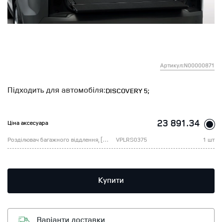
Артикул:N00000871
Підходить для автомобіля:
DISCOVERY 5;
23 891.34
Ціна аксесуара
Розділювач багажного віддлення, [B6]
VPLRS0375
1 шт
Купити
Варіанти доставки