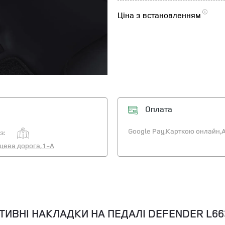
Ціна з встановленням
Оплата
Google Pay,
Карткою онлайн,
A
з:
ьцева дорога, 1-А
ВНІ НАКЛАДКИ НА ПЕДАЛІ DEFENDER L663 /