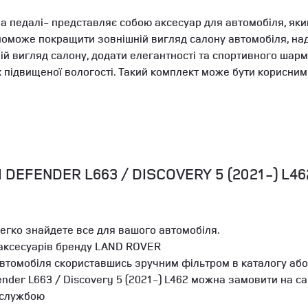
а педалі- представляє собою аксесуар для автомобіля, яки
поможе покращити зовнішній вигляд салону автомобіля, на
ій вигляд салону, додати елегантності та спортивного шарм
 підвищеної вологості. Такий комплект може бути корисним дл
EFENDER L663 / DISCOVERY 5 (2021-) L46
легко знайдете все для вашого автомобіля.
 аксесуарів бренду LAND ROVER
автомобіля скориставшись зручним фільтром в каталогу або
nder L663 / Discovery 5 (2021-) L462 можна замовити на са
 службою