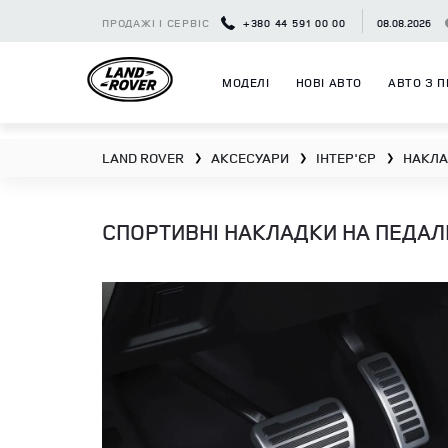
ПРОДАЖІ І СЕРВІС
+380 44 591 00 00
08.08.2026
МОДЕЛІ
НОВІ АВТО
АВТО З П
LAND ROVER
АКСЕСУАРИ
ІНТЕР'ЄР
НАКЛА
❯
❯
❯
СПОРТИВНІ НАКЛАДКИ НА ПЕДАЛІ 