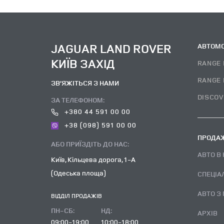
JAGUAR LAND ROVER
АВТОМО
КИЇВ ЗАХІД
RANGE 
RANGE 
ЗВ’ЯЖІТЬСЯ З НАМИ
DISCOV
ЗА ТЕЛЕФОНОМ:
+380 44 591 00 00
+38 (098) 591 00 00
ПРОДАЖ
АБО ПРИЇЗДІТЬ ДО НАС:
АВТО В
Київ, Кільцева дорога, 1-А
(Одеська площа)
СПЕЦІА
АВТО З
ВІДДІЛ ПРОДАЖІВ
ПН-СБ:
НД:
АРХІВ
09:00-19:00
10:00-18:00