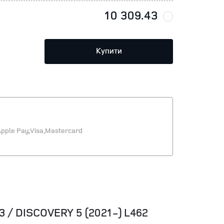
10 309.43
Купити
pple Pay,
Visa,
Mastercard
 DISCOVERY 5 (2021-) L462