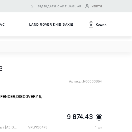
ВІДВІДАТИ САЙТ JAGUAR
УВІЙТИ
Кошик
НАС
LAND ROVER КИЇВ ЗАХІД
0
2
Артикул:N00000854
FENDER;
DISCOVERY 5;
9 874.43
Комплект спортивних накладок на педалі [A3,D6,E3] JA000001-
VPLWS0475
1 шт