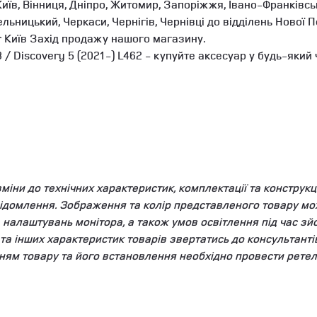
иїв, Вінниця, Дніпро, Житомир, Запоріжжя, Івано-Франківськ
мельницький, Черкаси, Чернігів, Чернівці до відділень Ново
r Київ Захід продажу нашого магазину.
/ Discovery 5 (2021-) L462 - купуйте аксесуар у будь-який 
ни до технічних характеристик, комплектації та конструкці
ідомлення. Зображення та колір представленого товару мож
та налаштувань монітора, а також умов освітлення під час 
у та інших характеристик товарів звертатись до консультант
ням товару та його встановлення необхідно провести ретел