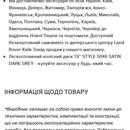
Ми доставляємо аксесуари по всій Україні: Київ,
Вінниця, Дніпро, Житомир, Запоріжжя, Івано-
Франківськ, Кропивницький, Луцьк, Львів, Миколаїв,
Одеса, Полтава, Суми, Тернопіль, Харків,
Хмельницький, Черкаси, Чернігів, Чернівці до
відділень Нової Пошти та поштомати. Доступний
безкоштовний самовивіз із дилерського центру Land
Rover Київ Захід продажу нашого магазину.
Легкосплавний колісний диск 19" STYLE 5046 SATIN
DARK GREY - купуйте аксесуар у будь-який час.
ІНФОРМАЦІЯ ЩОДО ТОВАРУ
*Виробник залишає за собою право вносити зміни до
технічних характеристик, комплектації та конструкції,
що не погіршують експлуатаційних характеристик
виробів, без попереднього повідомлення. Зображення