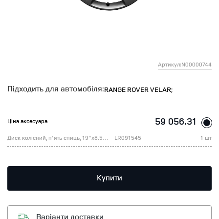
Артикул:N00000744
Підходить для автомобіля:
RANGE ROVER VELAR;
59 056.31
Ціна аксесуара
Диск колісний, п'ять спиць, 19"х8.5 Inkognito Satin Dark Grey, (Н1)
LR091545
1 шт
Купити
Варіанти доставки