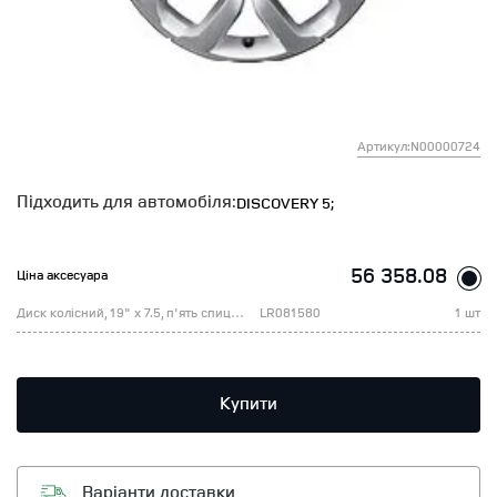
Артикул:N00000724
Підходить для автомобіля:
DISCOVERY 5;
56 358.08
Ціна аксесуара
Диск колісний, 19" х 7.5, п'ять спиць, SPARKLE SILVER, (В6)
LR081580
1 шт
Купити
Варіанти доставки