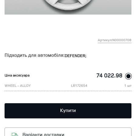
Артикул:N00000708
Підходить для автомобіля:
DEFENDER;
74 022.98
Ціна аксесуара
WHEEL - ALLOY
LR172654
1 шт
Купити
Варіанти доставки