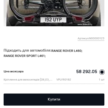
Артикул:N00000123
Підходить для автомобіля:
RANGE ROVER L460;
RANGE ROVER SPORT L461;
58 292.05
Ціна аксесуара
Кріплення для велосипедів [D6,E3,B5,B6,H1,F2]
VPLYR0182
1 шт
Купити