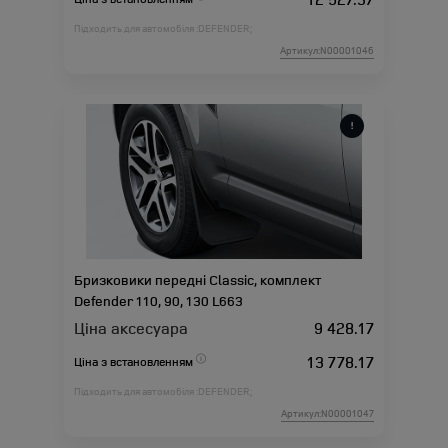
Підходить для автомобіля :
DEFENDER;
Артикул:N00001046
Бризковики передні Classic, комплект
Defender 110, 90, 130 L663
Ціна аксесуара
9 428.17
13 778.17
Ціна з встановленням
Підходить для автомобіля :
DEFENDER;
Артикул:N00001047