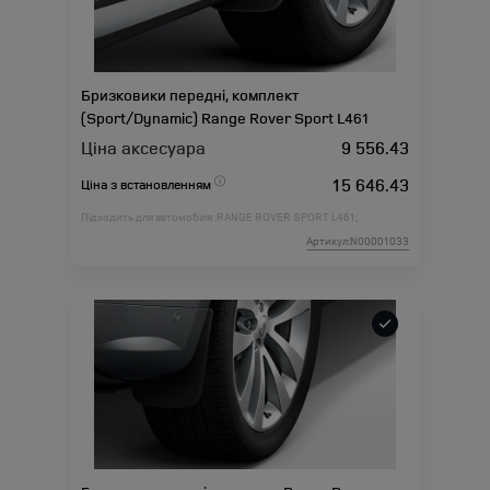
Бризковики передні, комплект
(Sport/Dynamic) Range Rover Sport L461
Ціна аксесуара
9 556.43
15 646.43
Ціна з встановленням
Підходить для автомобіля :
RANGE ROVER SPORT L461;
Артикул:N00001033