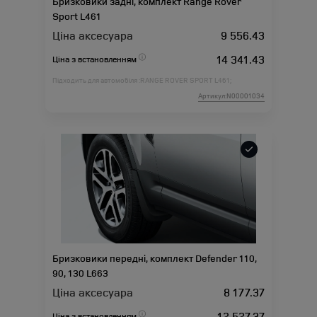
Бризковики задні, комплект Range Rover
Sport L461
Ціна аксесуара
9 556.43
14 341.43
Ціна з встановленням
Підходить для автомобіля :
RANGE ROVER SPORT L461;
Артикул:N00001034
Бризковики передні, комплект Defender 110,
90, 130 L663
Ціна аксесуара
8 177.37
12 527.37
Ціна з встановленням