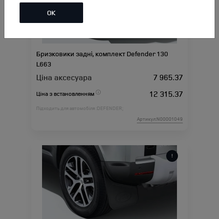
ОК
Бризковики задні, комплект Defender 130
L663
Ціна аксесуара
7 965.37
12 315.37
Ціна з встановленням
Підходить для автомобіля :
DEFENDER;
Артикул:N00001049