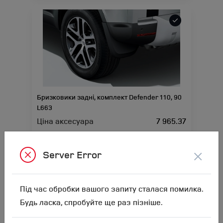
Бризковики задні, комплект Defender 110, 90
L663
Ціна аксесуара
7 965.37
12 315.37
Ціна з встановленням
×
Server Error
Підходить для автомобіля :
DEFENDER;
Артикул:N00001048
Під час обробки вашого запиту сталася помилка.
Будь ласка, спробуйте ще раз пізніше.