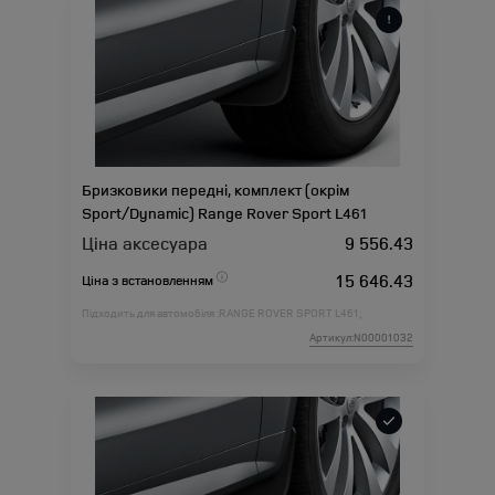
Бризковики передні, комплект (окрім
Sport/Dynamic) Range Rover Sport L461
Ціна аксесуара
9 556.43
15 646.43
Ціна з встановленням
Підходить для автомобіля :
RANGE ROVER SPORT L461;
Артикул:N00001032