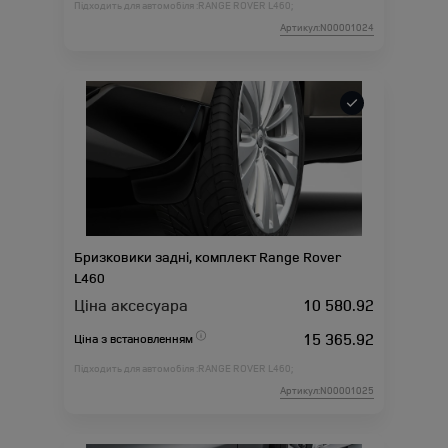
Підходить для автомобіля :
RANGE ROVER L460;
Артикул:N00001024
Бризковики задні, комплект Range Rover
L460
Ціна аксесуара
10 580.92
15 365.92
Ціна з встановленням
Підходить для автомобіля :
RANGE ROVER L460;
Артикул:N00001025