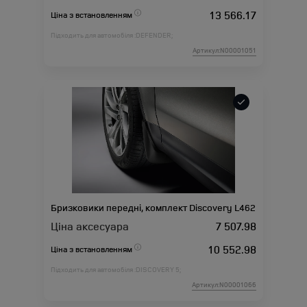
13 566.17
Ціна з встановленням
Підходить для автомобіля :
DEFENDER;
Артикул:N00001051
Бризковики передні, комплект Discovery L462
Ціна аксесуара
7 507.98
10 552.98
Ціна з встановленням
Підходить для автомобіля :
DISCOVERY 5;
Артикул:N00001066