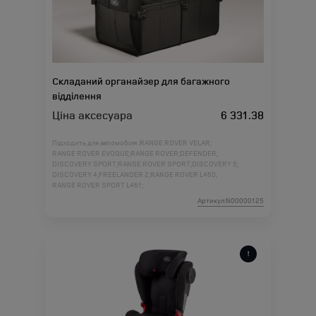
Складаний органайзер для багажного
відділення
Ціна аксесуара
6 331.38
Підходить для автомобіля :
RANGE ROVER VELAR;
RANGE ROVER EVOQUE;
RANGE ROVER;
DEFENDER;
DISCOVERY SPORT;
RANGE ROVER SPORT;
DISCOVERY 5;
DISCOVERY 4;
FREELANDER 2;
RANGE ROVER L460;
RANGE ROVER SPORT L461;
Артикул:N00000125