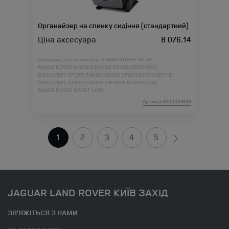
Органайзер на спинку сидіння (стандартний)
Ціна аксесуара
8 076.14
Підходить для автомобіля :
RANGE ROVER VELAR;
RANGE ROVER EVOQUE;
RANGE ROVER;
DEFENDER;
DISCOVERY SPORT;
RANGE ROVER SPORT;
DISCOVERY 5;
DISCOVERY 4;
FREELANDER 2;
RANGE ROVER L460;
RANGE ROVER SPORT L461;
Артикул:N00000833
1
2
3
4
5
JAGUAR LAND ROVER КИЇВ ЗАХІД
ЗВ’ЯЖІТЬСЯ З НАМИ