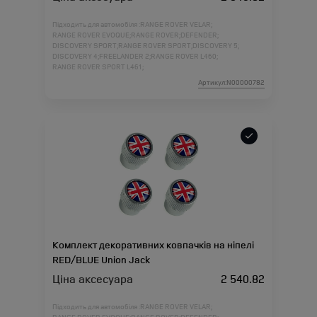
Підходить для автомобіля :
RANGE ROVER VELAR;
RANGE ROVER EVOQUE;
RANGE ROVER;
DEFENDER;
DISCOVERY SPORT;
RANGE ROVER SPORT;
DISCOVERY 5;
DISCOVERY 4;
FREELANDER 2;
RANGE ROVER L460;
RANGE ROVER SPORT L461;
Артикул:N00000782
Комплект декоративних ковпачків на ніпелі
RED/BLUE Union Jack
Ціна аксесуара
2 540.82
Підходить для автомобіля :
RANGE ROVER VELAR;