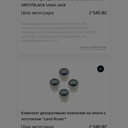
GREY/BLACK Union Jack
Ціна аксесуара
2 540.82
Підходить для автомобіля :
RANGE ROVER VELAR;
RANGE ROVER EVOQUE;
RANGE ROVER;
DEFENDER;
DISCOVERY SPORT;
RANGE ROVER SPORT;
DISCOVERY 5;
DISCOVERY 4;
FREELANDER 2;
RANGE ROVER L460;
RANGE ROVER SPORT L461;
Артикул:N00000781
Комплект декоративних ковпачків на ніпелі з
логотипом "Land Rover"
Ціна аксесуара
2 540.82