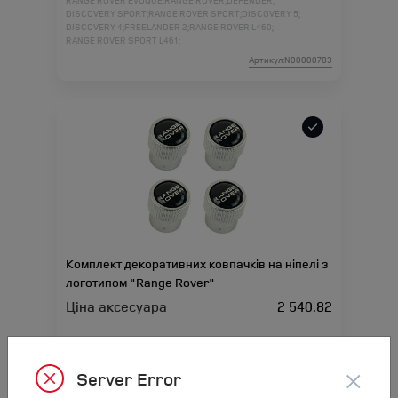
RANGE ROVER EVOQUE;
RANGE ROVER;
DEFENDER;
DISCOVERY SPORT;
RANGE ROVER SPORT;
DISCOVERY 5;
DISCOVERY 4;
FREELANDER 2;
RANGE ROVER L460;
RANGE ROVER SPORT L461;
Артикул:N00000783
Комплект декоративних ковпачків на ніпелі з
логотипом "Range Rover"
Ціна аксесуара
2 540.82
Підходить для автомобіля :
RANGE ROVER VELAR;
RANGE ROVER EVOQUE;
RANGE ROVER;
RANGE ROVER SPORT;
RANGE ROVER L460;
RANGE ROVER SPORT L461;
×
Server Error
Артикул:N00000784