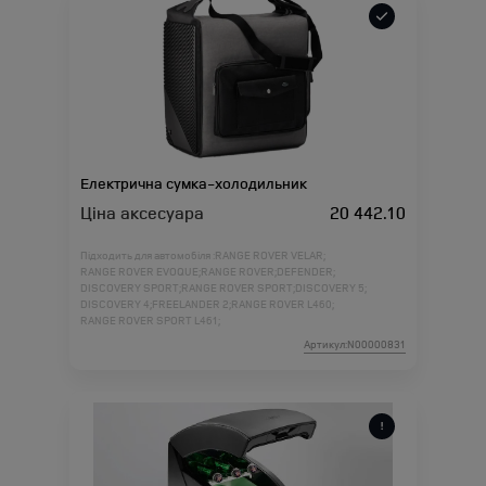
Електрична сумка-холодильник
Ціна аксесуара
20 442.10
Підходить для автомобіля :
RANGE ROVER VELAR;
RANGE ROVER EVOQUE;
RANGE ROVER;
DEFENDER;
DISCOVERY SPORT;
RANGE ROVER SPORT;
DISCOVERY 5;
DISCOVERY 4;
FREELANDER 2;
RANGE ROVER L460;
RANGE ROVER SPORT L461;
Артикул:N00000831