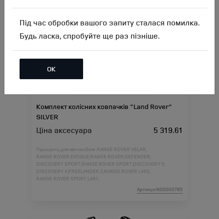
Під час обробки вашого запиту сталася помилка.
Будь ласка, спробуйте ще раз пізніше.
ОК
Комплект колісних ковпачків "Land Rover"
SILVER
Ціна аксесуара
5 319.61
Підходить для автомобіля :
RANGE ROVER VELAR;
RANGE ROVER EVOQUE;
RANGE ROVER;
DEFENDER;
DISCOVERY SPORT;
RANGE ROVER SPORT;
DISCOVERY 5;
DISCOVERY 4;
FREELANDER 2;
RANGE ROVER L460;
RANGE ROVER SPORT L461;
Артикул:N00000785