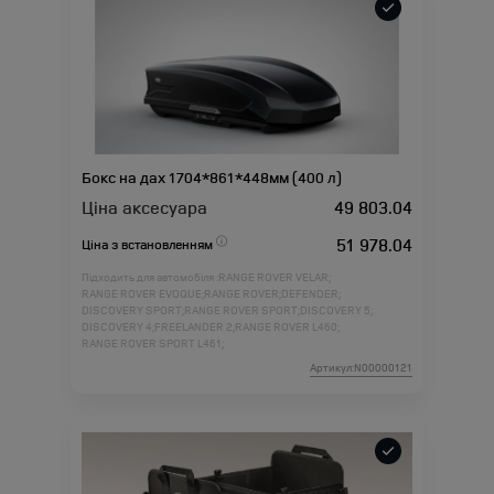
Бокс на дах 1704*861*448мм (400 л)
Ціна аксесуара
49 803.04
51 978.04
Ціна з встановленням
Підходить для автомобіля :
RANGE ROVER VELAR;
RANGE ROVER EVOQUE;
RANGE ROVER;
DEFENDER;
DISCOVERY SPORT;
RANGE ROVER SPORT;
DISCOVERY 5;
DISCOVERY 4;
FREELANDER 2;
RANGE ROVER L460;
RANGE ROVER SPORT L461;
Артикул:N00000121