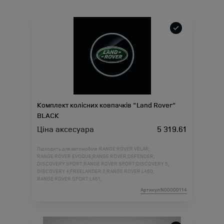
Комплект колісних ковпачків "Land Rover"
BLACK
Ціна аксесуара
5 319.61
Підходить для автомобіля :
RANGE ROVER VELAR;
RANGE ROVER EVOQUE;
RANGE ROVER;
DEFENDER;
DISCOVERY SPORT;
RANGE ROVER SPORT;
DISCOVERY 5;
DISCOVERY 4;
FREELANDER 2;
RANGE ROVER L460;
RANGE ROVER SPORT L461;
Артикул:N00000114