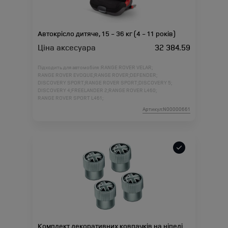
Автокрісло дитяче, 15 - 36 кг (4 - 11 років)
Ціна аксесуара
32 384.59
Підходить для автомобіля :
RANGE ROVER VELAR;
RANGE ROVER EVOQUE;
RANGE ROVER;
DEFENDER;
DISCOVERY SPORT;
RANGE ROVER SPORT;
DISCOVERY 5;
DISCOVERY 4;
FREELANDER 2;
RANGE ROVER L460;
RANGE ROVER SPORT L461;
Артикул:N00000661
Комплект декоративних ковпачків на ніпелі