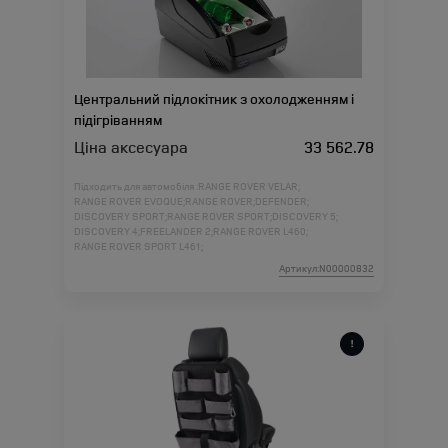
Центральний підлокітник з охолодженням і
підігріванням
Ціна аксесуара
33 562.78
Підходить для автомобіля :
RANGE ROVER VELAR;
RANGE ROVER EVOQUE;
RANGE ROVER;
DEFENDER;
DISCOVERY SPORT;
RANGE ROVER SPORT;
DISCOVERY 5;
DISCOVERY 4;
FREELANDER 2;
RANGE ROVER L460;
RANGE ROVER SPORT L461;
Артикул:N00000832