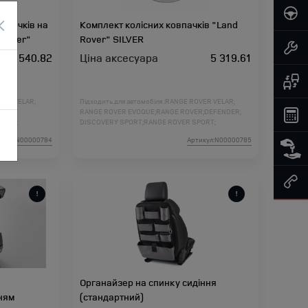
×
впачків на
Комплект колісних ковпачків "Land
 Rover"
Rover" SILVER
2 540.82
Ціна аксесуара
5 319.61
VER VELAR;
Підходить для автомобіля :
RANGE ROVER VELAR;
R;
RANGE ROVER EVOQUE;
RANGE ROVER;
DEFENDER;
L460;
DISCOVERY SPORT;
RANGE ROVER SPORT;
DISCOVERY 5;
DISCOVERY 4;
FREELANDER 2;
икул:N00000784
Артикул:N00000785
RANGE ROVER L460;
RANGE ROVER SPORT L461;
Органайзер на спинку сидіння
нням
(стандартний)