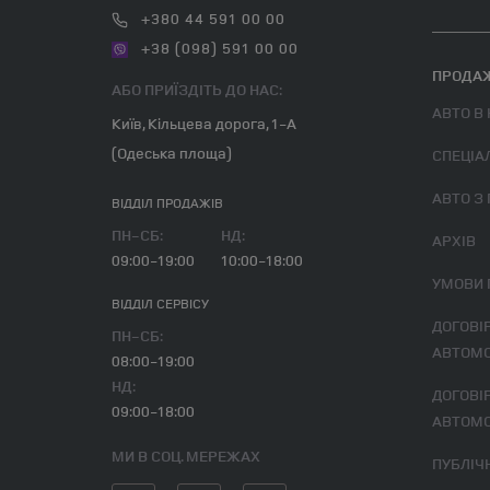
+380 44 591 00 00
+38 (098) 591 00 00
ПРОДАЖ
АБО ПРИЇЗДІТЬ ДО НАС:
АВТО В
Київ, Кільцева дорога, 1-А
(Одеська площа)
СПЕЦІА
АВТО З
ВІДДІЛ ПРОДАЖІВ
ПН-СБ:
НД:
АРХІВ
09:00-19:00
10:00-18:00
УМОВИ
ВІДДІЛ CЕРВІСУ
ДОГОВІР ВИКУПУ ВЖИВАНОГО
ПН-СБ:
АВТОМО
08:00-19:00
НД:
ДОГОВІР ВИКУПУ ВЖИВАНОГО
09:00-18:00
АВТОМО
МИ В СОЦ. МЕРЕЖАХ
ПУБЛІ