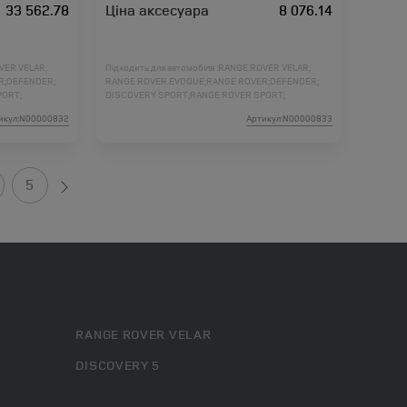
33 562.78
Ціна аксесуара
8 076.14
VER VELAR;
Підходить для автомобіля :
RANGE ROVER VELAR;
R;
DEFENDER;
RANGE ROVER EVOQUE;
RANGE ROVER;
DEFENDER;
PORT;
DISCOVERY SPORT;
RANGE ROVER SPORT;
DER 2;
DISCOVERY 5;
DISCOVERY 4;
FREELANDER 2;
икул:N00000832
Артикул:N00000833
ORT L461;
RANGE ROVER L460;
RANGE ROVER SPORT L461;
5
RANGE ROVER VELAR
DISCOVERY 5