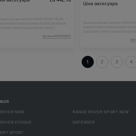
Ціна аксесуара
ходить для автомобіля :
RANGE ROVER VELAR;
Підходить для автомобіля :
RANGE RO
NGE ROVER EVOQUE;
RANGE ROVER;
DEFENDER;
RANGE ROVER EVOQUE;
RANGE ROVE
SCOVERY SPORT;
RANGE ROVER SPORT;
DISCOVERY SPORT;
RANGE ROVER S
SCOVERY 5;
DISCOVERY 4;
FREELANDER 2;
Артикул:N00000831
DISCOVERY 5;
DISCOVERY 4;
FREELAN
NGE ROVER L460;
RANGE ROVER SPORT L461;
Арт
RANGE ROVER L460;
RANGE ROVER SP
1
2
3
4
БІЛІ
ROVER NEW
RANGE ROVER SPORT NEW
ROVER EVOQUE
DEFENDER
ERY SPORT