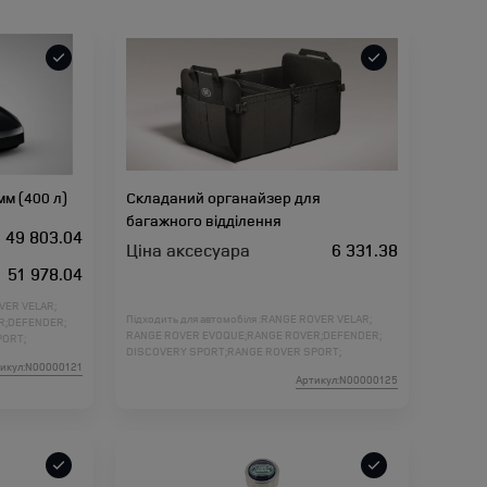
м (400 л)
Складаний органайзер для
багажного відділення
49 803.04
Ціна аксесуара
6 331.38
51 978.04
VER VELAR;
Підходить для автомобіля :
RANGE ROVER VELAR;
R;
DEFENDER;
RANGE ROVER EVOQUE;
RANGE ROVER;
DEFENDER;
PORT;
DISCOVERY SPORT;
RANGE ROVER SPORT;
DER 2;
икул:N00000121
DISCOVERY 5;
DISCOVERY 4;
FREELANDER 2;
ORT L461;
Артикул:N00000125
RANGE ROVER L460;
RANGE ROVER SPORT L461;