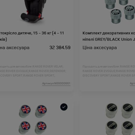
токрісло дитяче, 15 - 36 кг (4 - 11
Комплект декоративних ко
ків)
ніпелі GREY/BLACK Union 
іна аксесуара
32 384.59
Ціна аксесуара
ходить для автомобіля :
RANGE ROVER VELAR;
Підходить для автомобіля :
RANGE RO
NGE ROVER EVOQUE;
RANGE ROVER;
DEFENDER;
RANGE ROVER EVOQUE;
RANGE ROVE
SCOVERY SPORT;
RANGE ROVER SPORT;
DISCOVERY SPORT;
RANGE ROVER S
SCOVERY 5;
DISCOVERY 4;
FREELANDER 2;
DISCOVERY 5;
DISCOVERY 4;
FREELAN
Артикул:N00000661
Арт
NGE ROVER L460;
RANGE ROVER SPORT L461;
RANGE ROVER L460;
RANGE ROVER SP