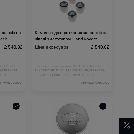
впачків на
Комплект декоративних ковпачків на
Jack
ніпелі з логотипом "Land Rover"
2 540.82
Ціна аксесуара
2 540.82
VER VELAR;
Підходить для автомобіля :
RANGE ROVER VELAR;
R;
DEFENDER;
RANGE ROVER EVOQUE;
RANGE ROVER;
DEFENDER;
PORT;
DISCOVERY SPORT;
RANGE ROVER SPORT;
DER 2;
DISCOVERY 5;
DISCOVERY 4;
FREELANDER 2;
икул:N00000781
Артикул:N00000782
ORT L461;
RANGE ROVER L460;
RANGE ROVER SPORT L461;