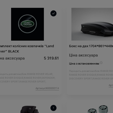
мплект колісних ковпачків "Land
Бокс на дах 1704*861*448м
ver" BLACK
Ціна аксесуара
іна аксесуара
5 319.61
Ціна з встановленням
Підходить для автомобіля :
RANGE RO
ходить для автомобіля :
RANGE ROVER VELAR;
RANGE ROVER EVOQUE;
RANGE ROVE
NGE ROVER EVOQUE;
RANGE ROVER;
DEFENDER;
DISCOVERY SPORT;
RANGE ROVER S
SCOVERY SPORT;
RANGE ROVER SPORT;
DISCOVERY 5;
DISCOVERY 4;
FREELAN
Арт
SCOVERY 5;
DISCOVERY 4;
FREELANDER 2;
RANGE ROVER L460;
RANGE ROVER SP
Артикул:N00000114
NGE ROVER L460;
RANGE ROVER SPORT L461;