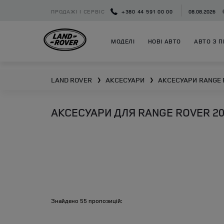
ПРОДАЖІ І СЕРВІС
+380 44 591 00 00
08.08.2026
МОДЕЛІ
НОВІ АВТО
АВТО З П
LAND ROVER
АКСЕСУАРИ
АКСЕСУАРИ
RANGE 
❯
❯
АКСЕСУАРИ ДЛЯ RANGE ROVER 201
Знайдено
55
пропозицій: