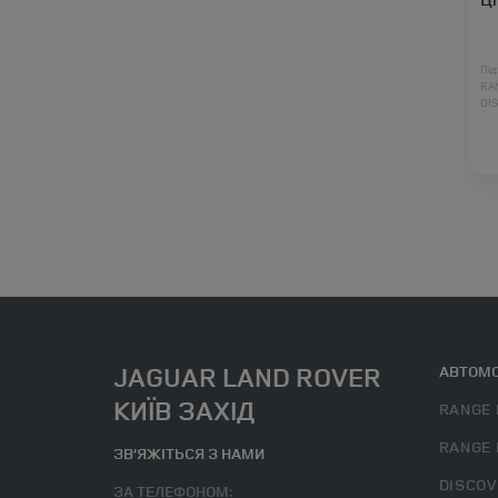
Під
RA
DI
DI
RA
JAGUAR LAND ROVER
АВТОМО
КИЇВ ЗАХІД
RANGE 
RANGE 
ЗВ’ЯЖІТЬСЯ З НАМИ
DISCOV
ЗА ТЕЛЕФОНОМ: