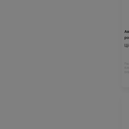
Ав
ро
Ц
Під
RA
DI
DI
RA