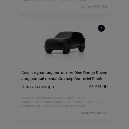
RANGE ROVER L460;
RANGE ROVER SPORT L461;
Артикул:N00001126
Скульптурна модель автомобіля Range Rover,
анодований алюміній, колір Santorini Black
Ціна аксесуара
27 274.00
Підходить для автомобіля :
RANGE ROVER VELAR;
RANGE ROVER EVOQUE;
RANGE ROVER;
RANGE ROVER SPORT;
RANGE ROVER L460;
RANGE ROVER SPORT L461;
Артикул:N00001127