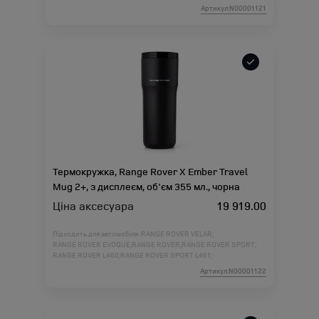
Артикул:N00001121
Термокружка, Range Rover X Ember Travel
Mug 2+, з дисплеєм, об'єм 355 мл., чорна
Ціна аксесуара
19 919.00
Підходить для автомобіля :
RANGE ROVER VELAR;
RANGE ROVER EVOQUE;
RANGE ROVER;
RANGE ROVER SPORT;
RANGE ROVER L460;
RANGE ROVER SPORT L461;
Артикул:N00001122