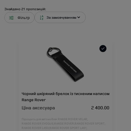
Знайдено
21
пропозицій:
Фільтр
Чорний шкіряний брелок із тисненим написом
Range Rover
Ціна аксесуара
2 400.00
Підходить для автомобіля :
RANGE ROVER VELAR;
RANGE ROVER EVOQUE;
RANGE ROVER;
RANGE ROVER SPORT;
RANGE ROVER L460;
RANGE ROVER SPORT L461;