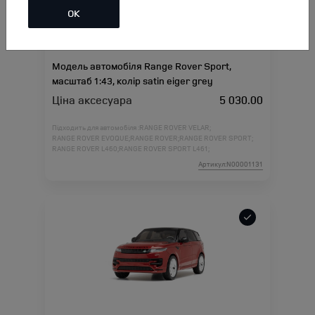
ОК
Модель автомобіля Range Rover Sport,
масштаб 1:43, колір satin eiger grey
Ціна аксесуара
5 030.00
Підходить для автомобіля :
RANGE ROVER VELAR;
RANGE ROVER EVOQUE;
RANGE ROVER;
RANGE ROVER SPORT;
RANGE ROVER L460;
RANGE ROVER SPORT L461;
Артикул:N00001131