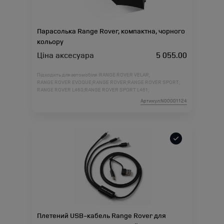
Парасолька Range Rover, компактна, чорного
кольору
Ціна аксесуара
5 055.00
Підходить для автомобіля :
RANGE ROVER VELAR;
RANGE ROVER EVOQUE;
RANGE ROVER;
RANGE ROVER SPORT;
RANGE ROVER L460;
RANGE ROVER SPORT L461;
Артикул:N00001124
Плетений USB-кабель Range Rover для