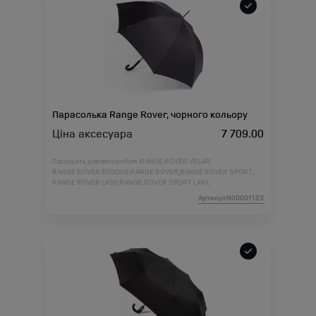
Парасолька Range Rover, чорного кольору
Ціна аксесуара
7 709.00
Підходить для автомобіля :
RANGE ROVER VELAR;
RANGE ROVER EVOQUE;
RANGE ROVER;
RANGE ROVER SPORT;
RANGE ROVER L460;
RANGE ROVER SPORT L461;
Артикул:N00001123