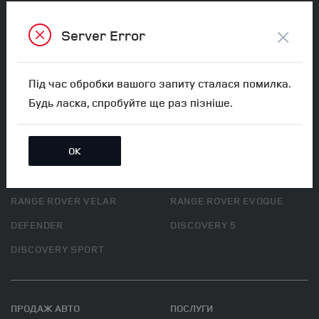
ПН-СБ:
08:00-19:00
×
Server Error
НД:
09:00-18:00
Під час обробки вашого запиту сталася помилка.
МИ В СОЦ. МЕРЕЖАХ
Будь ласка, спробуйте ще раз пізніше.
ОК
АВТОМОБІЛІ
RANGE ROVER NEW
RANGE ROVER SPORT NEW
RANGE ROVER VELAR
RANGE ROVER EVOQUE
DEFENDER
DISCOVERY 5
DISCOVERY SPORT
ПРОДАЖ АВТО
ПОСЛУГИ