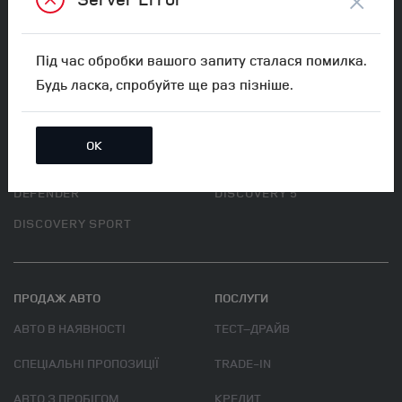
×
МИ В СОЦ. МЕРЕЖАХ
Під час обробки вашого запиту сталася помилка.
Будь ласка, спробуйте ще раз пізніше.
АВТОМОБІЛІ
RANGE ROVER NEW
RANGE ROVER SPORT NEW
ОК
RANGE ROVER VELAR
RANGE ROVER EVOQUE
DEFENDER
DISCOVERY 5
DISCOVERY SPORT
ПРОДАЖ АВТО
ПОСЛУГИ
АВТО В НАЯВНОСТІ
ТЕСТ–ДРАЙВ
СПЕЦІАЛЬНІ ПРОПОЗИЦІЇ
TRADE-IN
АВТО З ПРОБІГОМ
КРЕДИТ