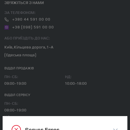
ЗВ’ЯЖІТЬСЯ З НАМИ
ЗА ТЕЛЕФОНОМ:
+380 44 591 00 00
+38 (098) 591 00 00
АБО ПРИЇЗДІТЬ ДО НАС:
Київ, Кільцева дорога, 1-А
(Одеська площа)
ВІДДІЛ ПРОДАЖІВ
ПН-СБ:
НД:
09:00-19:00
10:00-18:00
ВІДДІЛ CЕРВІСУ
ПН-СБ:
08:00-19:00
НД:
09:00-18:00
Server Error