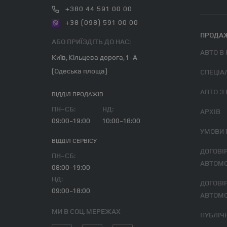
+380 44 591 00 00
+38 (098) 591 00 00
ПРОДАЖ
АБО ПРИЇЗДІТЬ ДО НАС:
АВТО В
Київ, Кільцева дорога, 1-А
(Одеська площа)
СПЕЦІА
АВТО З
ВІДДІЛ ПРОДАЖІВ
ПН-СБ:
НД:
АРХІВ
09:00-19:00
10:00-18:00
УМОВИ
ВІДДІЛ CЕРВІСУ
ДОГОВІР ВИКУПУ ВЖИВАНОГО
ПН-СБ:
АВТОМО
08:00-19:00
НД:
ДОГОВІР ВИКУПУ ВЖИВАНОГО
09:00-18:00
АВТОМО
МИ В СОЦ. МЕРЕЖАХ
ПУБЛІ