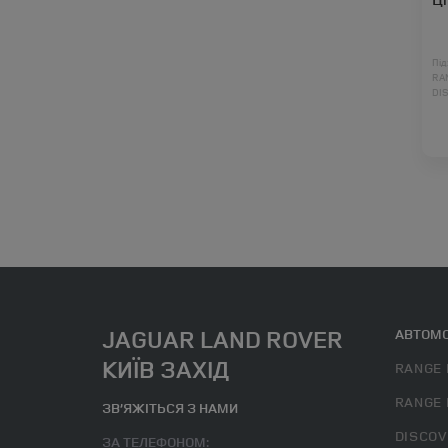
Під
RA
DI
DI
RA
JAGUAR LAND ROVER
АВТОМО
КИЇВ ЗАХІД
RANGE 
RANGE 
ЗВ’ЯЖІТЬСЯ З НАМИ
DISCOV
ЗА ТЕЛЕФОНОМ: