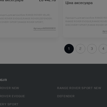
Ціна аксесуара
ходить для автомобіля :
RANGE ROVER VELAR;
Підходить для автомобіля :
RANGE RO
NGE ROVER EVOQUE;
RANGE ROVER;
DEFENDER;
RANGE ROVER EVOQUE;
RANGE ROVE
SCOVERY SPORT;
RANGE ROVER SPORT;
DISCOVERY SPORT;
RANGE ROVER S
SCOVERY 5;
DISCOVERY 4;
FREELANDER 2;
Артикул:N00000831
DISCOVERY 5;
DISCOVERY 4;
FREELAN
NGE ROVER L460;
RANGE ROVER SPORT L461;
Арт
RANGE ROVER L460;
RANGE ROVER SP
1
2
3
4
БІЛІ
ROVER NEW
RANGE ROVER SPORT NEW
ROVER EVOQUE
DEFENDER
ERY SPORT