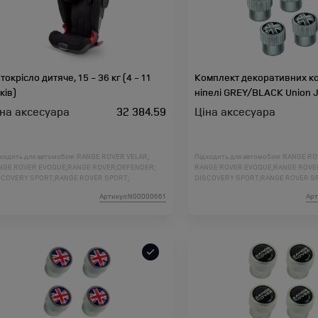
токрісло дитяче, 15 - 36 кг (4 - 11
Комплект декоративних ко
ків)
ніпелі GREY/BLACK Union 
іна аксесуара
32 384.59
Ціна аксесуара
ходить для автомобіля :
RANGE ROVER VELAR;
Підходить для автомобіля :
RANGE RO
NGE ROVER EVOQUE;
RANGE ROVER;
DEFENDER;
RANGE ROVER EVOQUE;
RANGE ROVE
SCOVERY SPORT;
RANGE ROVER SPORT;
DISCOVERY SPORT;
RANGE ROVER S
SCOVERY 5;
DISCOVERY 4;
FREELANDER 2;
DISCOVERY 5;
DISCOVERY 4;
FREELAN
Артикул:N00000661
Арт
NGE ROVER L460;
RANGE ROVER SPORT L461;
RANGE ROVER L460;
RANGE ROVER SP