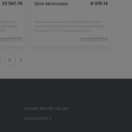
33 562.78
Ціна аксесуара
8 076.14
VER VELAR;
Підходить для автомобіля :
RANGE ROVER VELAR;
R;
DEFENDER;
RANGE ROVER EVOQUE;
RANGE ROVER;
DEFENDER;
PORT;
DISCOVERY SPORT;
RANGE ROVER SPORT;
DER 2;
DISCOVERY 5;
DISCOVERY 4;
FREELANDER 2;
икул:N00000832
Артикул:N00000833
ORT L461;
RANGE ROVER L460;
RANGE ROVER SPORT L461;
5
RANGE ROVER VELAR
DISCOVERY 5