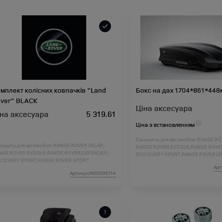
мплект колісних ковпачків "Land
Бокс на дах 1704*861*448м
ver" BLACK
Ціна аксесуара
іна аксесуара
5 319.61
Ціна з встановленням
Підходить для автомобіля :
RANGE RO
ходить для автомобіля :
RANGE ROVER VELAR;
RANGE ROVER EVOQUE;
RANGE ROVE
NGE ROVER EVOQUE;
RANGE ROVER;
DEFENDER;
DISCOVERY SPORT;
RANGE ROVER S
SCOVERY SPORT;
RANGE ROVER SPORT;
DISCOVERY 5;
DISCOVERY 4;
FREELAN
Арт
SCOVERY 5;
DISCOVERY 4;
FREELANDER 2;
RANGE ROVER L460;
RANGE ROVER SP
Артикул:N00000114
NGE ROVER L460;
RANGE ROVER SPORT L461;