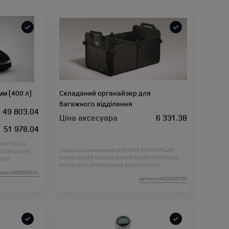
м (400 л)
Складаний органайзер для
багажного відділення
49 803.04
Ціна аксесуара
6 331.38
51 978.04
VER VELAR;
Підходить для автомобіля :
RANGE ROVER VELAR;
R;
DEFENDER;
RANGE ROVER EVOQUE;
RANGE ROVER;
DEFENDER;
PORT;
DISCOVERY SPORT;
RANGE ROVER SPORT;
DER 2;
икул:N00000121
DISCOVERY 5;
DISCOVERY 4;
FREELANDER 2;
ORT L461;
Артикул:N00000125
RANGE ROVER L460;
RANGE ROVER SPORT L461;