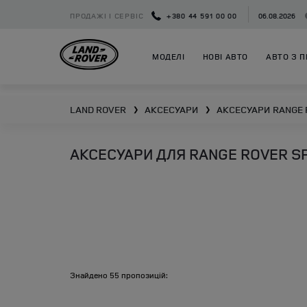
ПРОДАЖІ І СЕРВІС
+380 44 591 00 00
06.08.2026
МОДЕЛІ
НОВІ АВТО
АВТО З П
LAND ROVER
АКСЕСУАРИ
АКСЕСУАРИ
RANGE 
❯
❯
АКСЕСУАРИ ДЛЯ RANGE ROVER SPO
Знайдено
55
пропозицій: