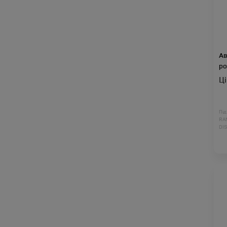
Ав
ро
Ц
Під
RA
DI
DI
RA