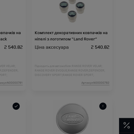
впачків на
Комплект декоративних ковпачків на
Jack
ніпелі з логотипом "Land Rover"
2 540.82
Ціна аксесуара
2 540.82
VER VELAR;
Підходить для автомобіля :
RANGE ROVER VELAR;
R;
DEFENDER;
RANGE ROVER EVOQUE;
RANGE ROVER;
DEFENDER;
PORT;
DISCOVERY SPORT;
RANGE ROVER SPORT;
DER 2;
DISCOVERY 5;
DISCOVERY 4;
FREELANDER 2;
икул:N00000781
Артикул:N00000782
ORT L461;
RANGE ROVER L460;
RANGE ROVER SPORT L461;