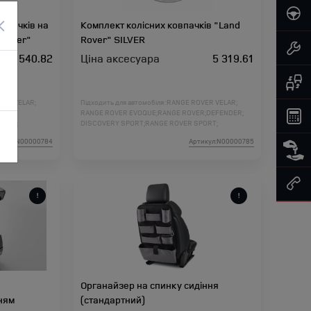
×
впачків на
Комплект колісних ковпачків "Land
 Rover"
Rover" SILVER
2 540.82
Ціна аксесуара
5 319.61
VER VELAR;
Підходить для автомобіля :
RANGE ROVER VELAR;
R;
RANGE ROVER EVOQUE;
RANGE ROVER;
DEFENDER;
L460;
DISCOVERY SPORT;
RANGE ROVER SPORT;
DISCOVERY 5;
DISCOVERY 4;
FREELANDER 2;
икул:N00000784
Артикул:N00000785
RANGE ROVER L460;
RANGE ROVER SPORT L461;
Органайзер на спинку сидіння
нням
(стандартний)