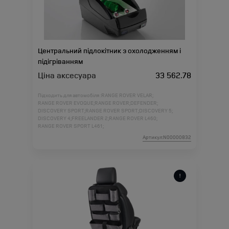
Центральний підлокітник з охолодженням і
підігріванням
Ціна аксесуара
33 562.78
Підходить для автомобіля :
RANGE ROVER VELAR;
RANGE ROVER EVOQUE;
RANGE ROVER;
DEFENDER;
DISCOVERY SPORT;
RANGE ROVER SPORT;
DISCOVERY 5;
DISCOVERY 4;
FREELANDER 2;
RANGE ROVER L460;
RANGE ROVER SPORT L461;
Артикул:N00000832