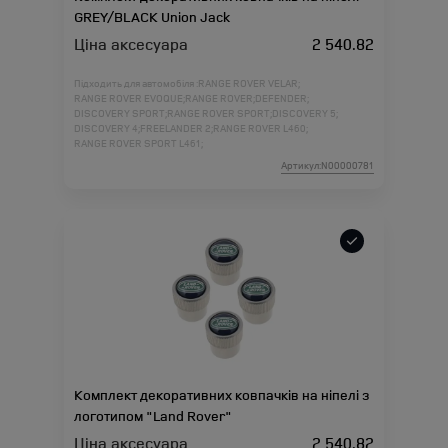
GREY/BLACK Union Jack
Ціна аксесуара
2 540.82
Підходить для автомобіля :
RANGE ROVER VELAR;
RANGE ROVER EVOQUE;
RANGE ROVER;
DEFENDER;
DISCOVERY SPORT;
RANGE ROVER SPORT;
DISCOVERY 5;
DISCOVERY 4;
FREELANDER 2;
RANGE ROVER L460;
RANGE ROVER SPORT L461;
Артикул:N00000781
Комплект декоративних ковпачків на ніпелі з
логотипом "Land Rover"
Ціна аксесуара
2 540.82