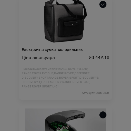
Електрична сумка-холодильник
Ціна аксесуара
20 442.10
Підходить для автомобіля :
RANGE ROVER VELAR;
RANGE ROVER EVOQUE;
RANGE ROVER;
DEFENDER;
DISCOVERY SPORT;
RANGE ROVER SPORT;
DISCOVERY 5;
DISCOVERY 4;
FREELANDER 2;
RANGE ROVER L460;
RANGE ROVER SPORT L461;
Артикул:N00000831