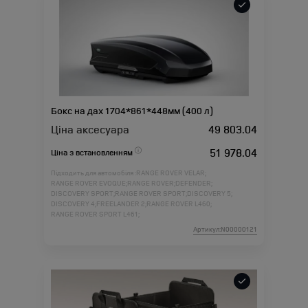
Бокс на дах 1704*861*448мм (400 л)
Ціна аксесуара
49 803.04
51 978.04
Ціна з встановленням
Підходить для автомобіля :
RANGE ROVER VELAR;
RANGE ROVER EVOQUE;
RANGE ROVER;
DEFENDER;
DISCOVERY SPORT;
RANGE ROVER SPORT;
DISCOVERY 5;
DISCOVERY 4;
FREELANDER 2;
RANGE ROVER L460;
RANGE ROVER SPORT L461;
Артикул:N00000121