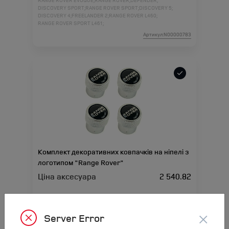
RANGE ROVER EVOQUE;
RANGE ROVER;
DEFENDER;
DISCOVERY SPORT;
RANGE ROVER SPORT;
DISCOVERY 5;
DISCOVERY 4;
FREELANDER 2;
RANGE ROVER L460;
RANGE ROVER SPORT L461;
Артикул:N00000783
Комплект декоративних ковпачків на ніпелі з
логотипом "Range Rover"
Ціна аксесуара
2 540.82
Підходить для автомобіля :
RANGE ROVER VELAR;
RANGE ROVER EVOQUE;
RANGE ROVER;
RANGE ROVER SPORT;
RANGE ROVER L460;
RANGE ROVER SPORT L461;
×
Server Error
Артикул:N00000784