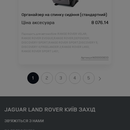
Органайзер на спинку сидіння (стандартний)
Ціна аксесуара
8 076.14
Підходить для автомобіля :
RANGE ROVER VELAR;
RANGE ROVER EVOQUE;
RANGE ROVER;
DEFENDER;
DISCOVERY SPORT;
RANGE ROVER SPORT;
DISCOVERY 5;
DISCOVERY 4;
FREELANDER 2;
RANGE ROVER L460;
RANGE ROVER SPORT L461;
Артикул:N00000833
1
2
3
4
5
JAGUAR LAND ROVER КИЇВ ЗАХІД
ЗВ’ЯЖІТЬСЯ З НАМИ