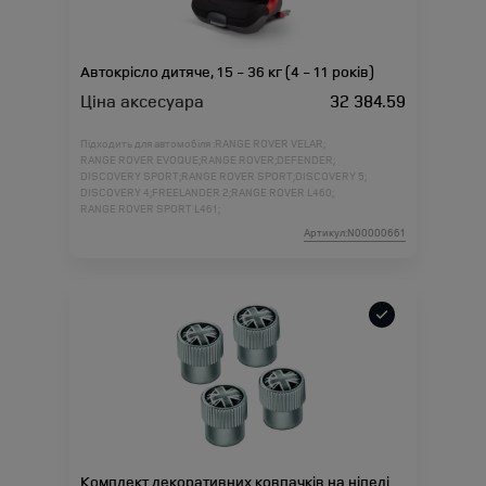
Автокрісло дитяче, 15 - 36 кг (4 - 11 років)
Ціна аксесуара
32 384.59
Підходить для автомобіля :
RANGE ROVER VELAR;
RANGE ROVER EVOQUE;
RANGE ROVER;
DEFENDER;
DISCOVERY SPORT;
RANGE ROVER SPORT;
DISCOVERY 5;
DISCOVERY 4;
FREELANDER 2;
RANGE ROVER L460;
RANGE ROVER SPORT L461;
Артикул:N00000661
Комплект декоративних ковпачків на ніпелі