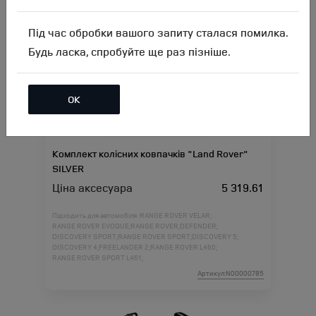
Під час обробки вашого запиту сталася помилка.
Будь ласка, спробуйте ще раз пізніше.
ОК
Комплект колісних ковпачків "Land Rover"
SILVER
Ціна аксесуара
5 319.61
Підходить для автомобіля :
RANGE ROVER VELAR;
RANGE ROVER EVOQUE;
RANGE ROVER;
DEFENDER;
DISCOVERY SPORT;
RANGE ROVER SPORT;
DISCOVERY 5;
DISCOVERY 4;
FREELANDER 2;
RANGE ROVER L460;
RANGE ROVER SPORT L461;
Артикул:N00000785