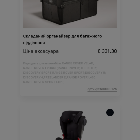
Складаний органайзер для багажного
відділення
Ціна аксесуара
6 331.38
Підходить для автомобіля :
RANGE ROVER VELAR;
RANGE ROVER EVOQUE;
RANGE ROVER;
DEFENDER;
DISCOVERY SPORT;
RANGE ROVER SPORT;
DISCOVERY 5;
DISCOVERY 4;
FREELANDER 2;
RANGE ROVER L460;
RANGE ROVER SPORT L461;
Артикул:N00000125