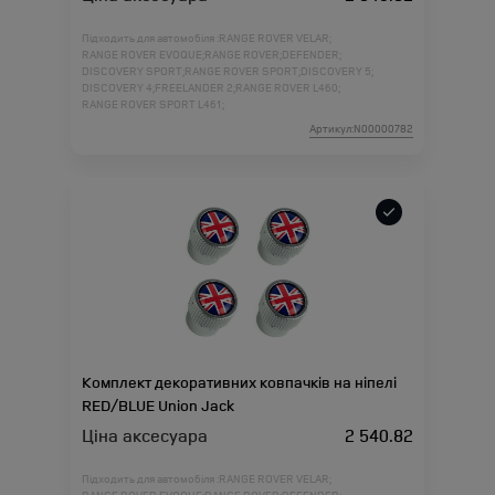
Підходить для автомобіля :
RANGE ROVER VELAR;
RANGE ROVER EVOQUE;
RANGE ROVER;
DEFENDER;
DISCOVERY SPORT;
RANGE ROVER SPORT;
DISCOVERY 5;
DISCOVERY 4;
FREELANDER 2;
RANGE ROVER L460;
RANGE ROVER SPORT L461;
Артикул:N00000782
Комплект декоративних ковпачків на ніпелі
RED/BLUE Union Jack
Ціна аксесуара
2 540.82
Підходить для автомобіля :
RANGE ROVER VELAR;