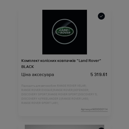
Комплект колісних ковпачків "Land Rover"
BLACK
Ціна аксесуара
5 319.61
Підходить для автомобіля :
RANGE ROVER VELAR;
RANGE ROVER EVOQUE;
RANGE ROVER;
DEFENDER;
DISCOVERY SPORT;
RANGE ROVER SPORT;
DISCOVERY 5;
DISCOVERY 4;
FREELANDER 2;
RANGE ROVER L460;
RANGE ROVER SPORT L461;
Артикул:N00000114