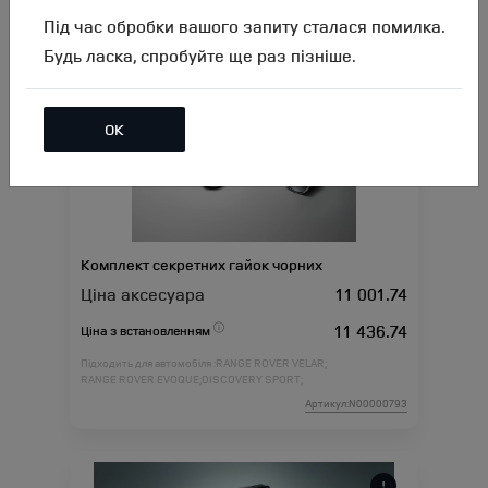
Артикул:N00000792
Під час обробки вашого запиту сталася помилка.
Будь ласка, спробуйте ще раз пізніше.
ОК
Комплект секретних гайок чорних
Ціна аксесуара
11 001.74
11 436.74
Ціна з встановленням
Підходить для автомобіля :
RANGE ROVER VELAR;
RANGE ROVER EVOQUE;
DISCOVERY SPORT;
Артикул:N00000793