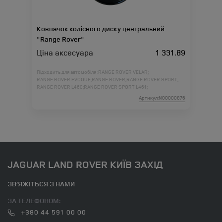
Ковпачок колісного диску центральний
"Range Rover"
Ціна аксесуара
1 331.89
Підходить для автомобіля :
RANGE ROVER VELAR;
RANGE ROVER EVOQUE;
RANGE ROVER;
RANGE ROVER SPORT;
RANGE ROVER L460;
RANGE ROVER SPORT L461;
Артикул:N00000876
JAGUAR LAND ROVER КИЇВ ЗАХІД
ЗВ’ЯЖІТЬСЯ З НАМИ
ЗА ТЕЛЕФОНОМ:
+380 44 591 00 00