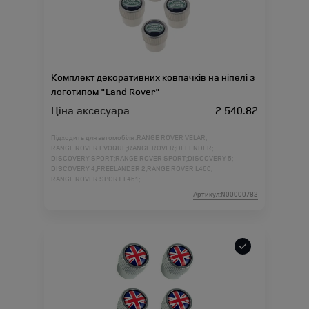
Комплект декоративних ковпачків на ніпелі з
логотипом "Land Rover"
Ціна аксесуара
2 540.82
Підходить для автомобіля :
RANGE ROVER VELAR;
RANGE ROVER EVOQUE;
RANGE ROVER;
DEFENDER;
DISCOVERY SPORT;
RANGE ROVER SPORT;
DISCOVERY 5;
DISCOVERY 4;
FREELANDER 2;
RANGE ROVER L460;
RANGE ROVER SPORT L461;
Артикул:N00000782