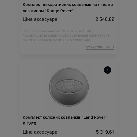
Комплект декоративних ковпачків на ніпелі з
логотипом "Range Rover"
Ціна аксесуара
2 540.82
Підходить для автомобіля :
RANGE ROVER VELAR;
RANGE ROVER EVOQUE;
RANGE ROVER;
RANGE ROVER SPORT;
RANGE ROVER L460;
RANGE ROVER SPORT L461;
Артикул:N00000784
Комплект колісних ковпачків "Land Rover"
SILVER
Ціна аксесуара
5 319.61