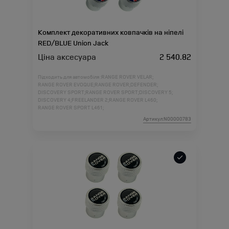
Комплект декоративних ковпачків на ніпелі
RED/BLUE Union Jack
Ціна аксесуара
2 540.82
Підходить для автомобіля :
RANGE ROVER VELAR;
RANGE ROVER EVOQUE;
RANGE ROVER;
DEFENDER;
DISCOVERY SPORT;
RANGE ROVER SPORT;
DISCOVERY 5;
DISCOVERY 4;
FREELANDER 2;
RANGE ROVER L460;
RANGE ROVER SPORT L461;
Артикул:N00000783