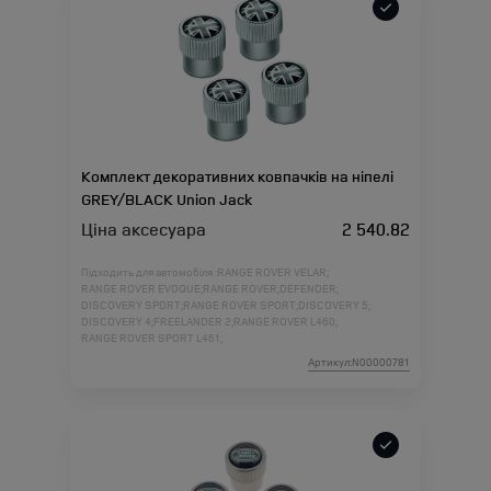
Комплект декоративних ковпачків на ніпелі
GREY/BLACK Union Jack
Ціна аксесуара
2 540.82
Підходить для автомобіля :
RANGE ROVER VELAR;
RANGE ROVER EVOQUE;
RANGE ROVER;
DEFENDER;
DISCOVERY SPORT;
RANGE ROVER SPORT;
DISCOVERY 5;
DISCOVERY 4;
FREELANDER 2;
RANGE ROVER L460;
RANGE ROVER SPORT L461;
Артикул:N00000781