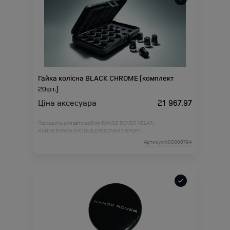
Гайка колісна BLACK CHROME (комплект
20шт.)
Ціна аксесуара
21 967.97
Підходить для автомобіля :
RANGE ROVER VELAR;
RANGE ROVER EVOQUE;
DISCOVERY SPORT;
Артикул:N00000794