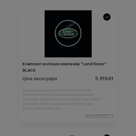
Комплект колісних ковпачків "Land Rover"
BLACK
Ціна аксесуара
5 319.61
Підходить для автомобіля :
RANGE ROVER VELAR;
RANGE ROVER EVOQUE;
RANGE ROVER;
DEFENDER;
DISCOVERY SPORT;
RANGE ROVER SPORT;
DISCOVERY 5;
DISCOVERY 4;
FREELANDER 2;
RANGE ROVER L460;
RANGE ROVER SPORT L461;
Артикул:N00000114