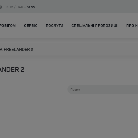
EUR / UAH =
51.55
РОБІГОМ
СЕРВІС
ПОСЛУГИ
СПЕЦІАЛЬНІ ПРОПОЗИЦІЇ
ПРО 
А
FREELANDER 2
ANDER 2