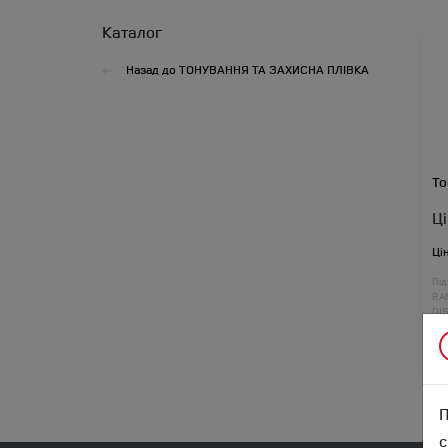
Каталог
Назад до
ТОНУВАННЯ ТА ЗАХИСНА ПЛІВКА
То
Ц
Ці
Під
RA
DI
DI
RA
П
с