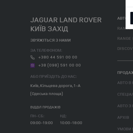
JAGUAR LAND ROVER
АВТОМО
КИЇВ ЗАХІД
RANGE 
RANGE 
ЗВ’ЯЖІТЬСЯ З НАМИ
DISCOV
ЗА ТЕЛЕФОНОМ:
+380 44 591 00 00
+38 (098) 591 00 00
ПРОДАЖ
АБО ПРИЇЗДІТЬ ДО НАС:
АВТО В
Київ, Кільцева дорога, 1-А
(Одеська площа)
СПЕЦІА
АВТО З
ВІДДІЛ ПРОДАЖІВ
ПН-СБ:
НД:
АРХІВ
09:00-19:00
10:00-18:00
УМОВИ