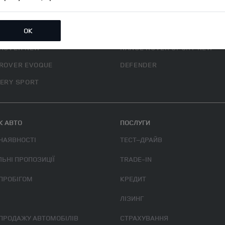
ОК
БІЛІ
ROVER NEW
RANGE ROVER SPORT NEW
ROVER EVOQUE
DEFENDER
ERY SPORT
 АВТО
ПОСЛУГИ
 НАЯВНОСТІ
ТЕСТ–ДРАЙВ
ЛЬНІ ПРОПОЗИЦІЇ
TRADE-IN
 ПРОБІГОМ
КРЕДИТ
ЛІЗИНГ
 ПРОДАЖУ АВТОМОБІЛІВ
СТРАХУВАННЯ