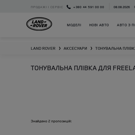
ПРОДАЖІ І СЕРВІС
+380 44 591 00 00
08.08.2026
МОДЕЛІ
НОВІ АВТО
АВТО З П
LAND ROVER
АКСЕСУАРИ
ТОНУВАЛЬНА ПЛІВК
❯
❯
ТОНУВАЛЬНА ПЛІВКА ДЛЯ FREEL
Знайдено
2
пропозицій: