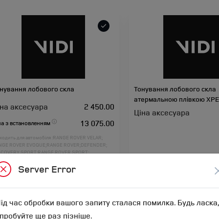
нування лобового скла
Тонування лобового скла
атермальною плівкою XPE
іна аксесуара
2 450.00
Ціна аксесуара
13 075.00
на з встановленням
ходить для автомобіля :
RANGE ROVER VELAR;
NGE ROVER EVOQUE;
RANGE ROVER;
DEFENDER;
SCOVERY SPORT;
RANGE ROVER SPORT;
SCOVERY 5;
DISCOVERY 4;
FREELANDER 2;
Артикул:N00002667
Server Error
NGE ROVER L460;
RANGE ROVER SPORT L461;
Арт
ід час обробки вашого запиту сталася помилка. Будь ласка,
пробуйте ще раз пізніше.