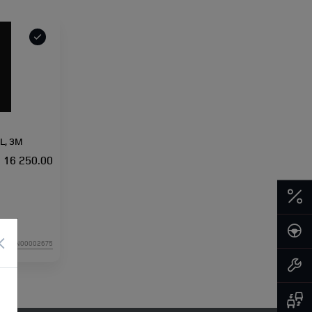
L, 3M
16 250.00
×
икул:N00002675