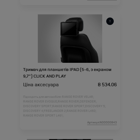
Тримач для планшетів IPAD (5-6, з екраном
9,7") CLICK AND PLAY
Ціна аксесуара
8 534.06
Підходить для автомобіля :
RANGE ROVER VELAR;
RANGE ROVER EVOQUE;
RANGE ROVER;
DEFENDER;
DISCOVERY SPORT;
RANGE ROVER SPORT;
DISCOVERY 5;
DISCOVERY 4;
FREELANDER 2;
RANGE ROVER L460;
RANGE ROVER SPORT L461;
Артикул:N00000843