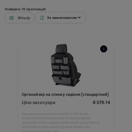
Знайдено
16
пропозицій:
Фільтр
Органайзер на спинку сидіння (стандартний)
Ціна аксесуара
8 076.14
Підходить для автомобіля :
RANGE ROVER VELAR;
RANGE ROVER EVOQUE;
RANGE ROVER;
DEFENDER;
DISCOVERY SPORT;
RANGE ROVER SPORT;
DISCOVERY 5;
DISCOVERY 4;
FREELANDER 2;
RANGE ROVER L460;
RANGE ROVER SPORT L461;