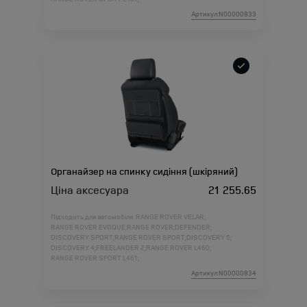
Артикул:N00000833
Органайзер на спинку сидіння (шкіряний)
Ціна аксесуара
21 255.65
Підходить для автомобіля :
RANGE ROVER VELAR;
RANGE ROVER EVOQUE;
RANGE ROVER;
DEFENDER;
DISCOVERY SPORT;
RANGE ROVER SPORT;
DISCOVERY 5;
DISCOVERY 4;
FREELANDER 2;
RANGE ROVER L460;
RANGE ROVER SPORT L461;
Артикул:N00000834