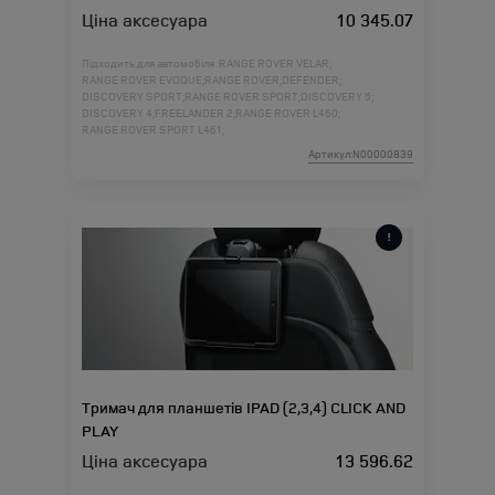
Ціна аксесуара
10 345.07
Підходить для автомобіля :
RANGE ROVER VELAR;
RANGE ROVER EVOQUE;
RANGE ROVER;
DEFENDER;
DISCOVERY SPORT;
RANGE ROVER SPORT;
DISCOVERY 5;
DISCOVERY 4;
FREELANDER 2;
RANGE ROVER L460;
RANGE ROVER SPORT L461;
Артикул:N00000839
Тримач для планшетів IPAD (2,3,4) CLICK AND
PLAY
Ціна аксесуара
13 596.62