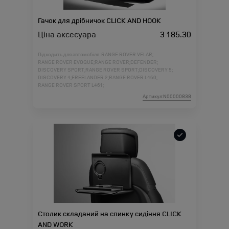
Гачок для дрібничок CLICK AND HOOK
Ціна аксесуара
3 185.30
Підходить для автомобіля :
RANGE ROVER VELAR;
RANGE ROVER EVOQUE;
RANGE ROVER;
DEFENDER;
DISCOVERY SPORT;
RANGE ROVER SPORT;
DISCOVERY 5;
DISCOVERY 4;
FREELANDER 2;
RANGE ROVER L460;
RANGE ROVER SPORT L461;
Артикул:N00000838
Столик складаний на спинку сидіння CLICK
AND WORK