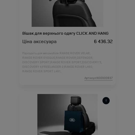
Вішак для верхнього одягу CLICK AND HANG
Ціна аксесуара
6 436.32
Підходить для автомобіля :
RANGE ROVER VELAR;
RANGE ROVER EVOQUE;
RANGE ROVER;
DEFENDER;
DISCOVERY SPORT;
RANGE ROVER SPORT;
DISCOVERY 5;
DISCOVERY 4;
FREELANDER 2;
RANGE ROVER L460;
RANGE ROVER SPORT L461;
Артикул:N00000837