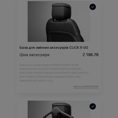
База для змінних аксесуарів CLICK & GO
Ціна аксесуара
2 186.78
Підходить для автомобіля :
RANGE ROVER VELAR;
RANGE ROVER EVOQUE;
RANGE ROVER;
DEFENDER;
DISCOVERY SPORT;
RANGE ROVER SPORT;
DISCOVERY 5;
DISCOVERY 4;
FREELANDER 2;
RANGE ROVER L460;
RANGE ROVER SPORT L461;
Артикул:N00000836