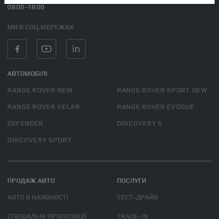
09:00-18:00
МИ В СОЦ. МЕРЕЖАХ
АВТОМОБІЛІ
RANGE ROVER NEW
RANGE ROVER SPORT NEW
RANGE ROVER VELAR
RANGE ROVER EVOQUE
DEFENDER
DISCOVERY 5
DISCOVERY SPORT
ПРОДАЖ АВТО
ПОСЛУГИ
АВТО В НАЯВНОСТІ
ТЕСТ–ДРАЙВ
СПЕЦІАЛЬНІ ПРОПОЗИЦІЇ
TRADE-IN