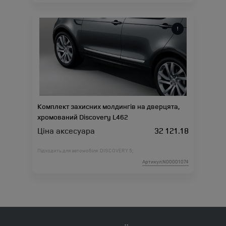
Комплект захисних молдингів на дверцята,
хромований Discovery L462
Ціна аксесуара
32 121.18
Підходить для автомобіля :
DISCOVERY 5;
Артикул:N00001074