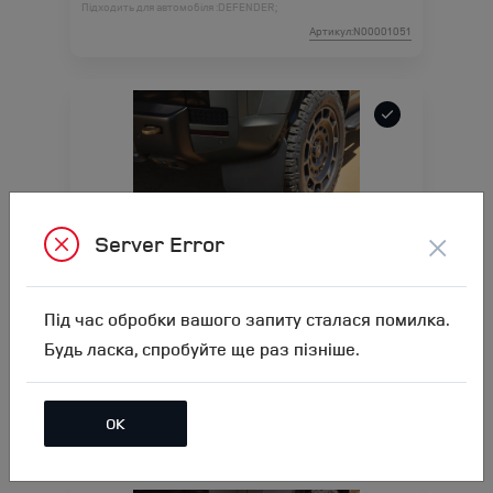
Підходить для автомобіля :
DEFENDER;
Артикул:N00001051
×
Server Error
Бризковики передні, комплект Defender 110
OCTA
Під час обробки вашого запиту сталася помилка.
Ціна аксесуара
15 947.70
Будь ласка, спробуйте ще раз пізніше.
20 297.70
Ціна з встановленням
Підходить для автомобіля :
DEFENDER;
ОК
Артикул:N00001268