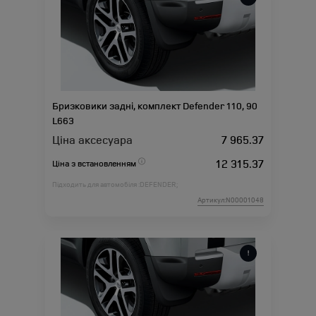
Бризковики задні, комплект Defender 110, 90
L663
Ціна аксесуара
7 965.37
12 315.37
Ціна з встановленням
Підходить для автомобіля :
DEFENDER;
Артикул:N00001048