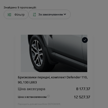
Знайдено
9
пропозицій:
Фільтр
Бризковики передні, комплект Defender 110,
90, 130 L663
Ціна аксесуара
8 177.37
12 527.37
Ціна з встановленням
Підходить для автомобіля :
DEFENDER;