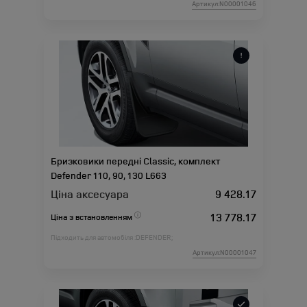
Артикул:N00001046
Бризковики передні Classic, комплект
Defender 110, 90, 130 L663
Ціна аксесуара
9 428.17
13 778.17
Ціна з встановленням
Підходить для автомобіля :
DEFENDER;
Артикул:N00001047