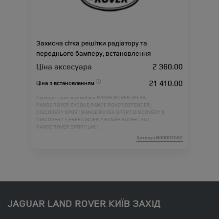
Захисна сітка решітки радіатору та
переднього бамперу, встановлення
Ціна аксесуара
2 360.00
21 410.00
Ціна з встановленням
Підходить для автомобіля :
RANGE ROVER VELAR;
RANGE ROVER EVOQUE;
RANGE ROVER;
DEFENDER;
DISCOVERY SPORT;
RANGE ROVER SPORT;
DISCOVERY 5;
DISCOVERY 4;
FREELANDER 2;
RANGE ROVER L460;
RANGE ROVER SPORT L461;
Артикул:N00002682
JAGUAR LAND ROVER КИЇВ ЗАХІД